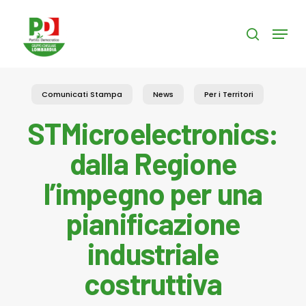
Skip
to
Menu
search
main
content
Comunicati Stampa
News
Per i Territori
STMicroelectronics:
dalla Regione
l’impegno per una
pianificazione
industriale
costruttiva