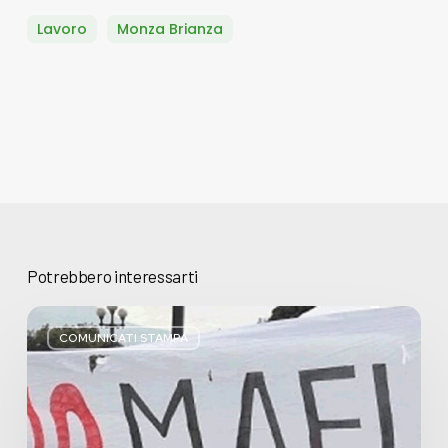
Lavoro
Monza Brianza
Potrebbero interessarti
Basta
bugie,
COMUNICATI STAMPA
Regione
Lombardia
pratica
l’antimafia
solo