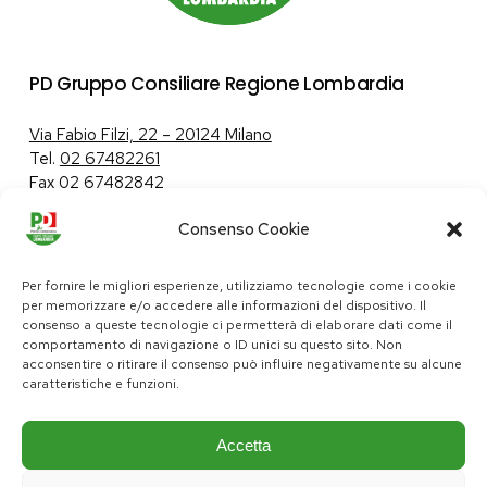
PD Gruppo Consiliare Regione Lombardia
Via Fabio Filzi, 22 – 20124 Milano
Tel.
02 67482261
Fax 02 67482842
Consenso Cookie
Tutela dei dati personali
|
Politica sui cookie
Per fornire le migliori esperienze, utilizziamo tecnologie come i cookie
per memorizzare e/o accedere alle informazioni del dispositivo. Il
consenso a queste tecnologie ci permetterà di elaborare dati come il
comportamento di navigazione o ID unici su questo sito. Non
pd@consiglio.regione.lombardia.it
acconsentire o ritirare il consenso può influire negativamente su alcune
ufficiostampa.pd@consiglio.regione.lombardia.it
caratteristiche e funzioni.
Pagine Facebook Gruppo Consiliare PD Lombardia
Pagina Instagram Gruppo PD Lombardia
Pagina Youtube Gruppo PD Lombardia
Pagina Messenger Gruppo Consiliare PD Lombardia
Accetta