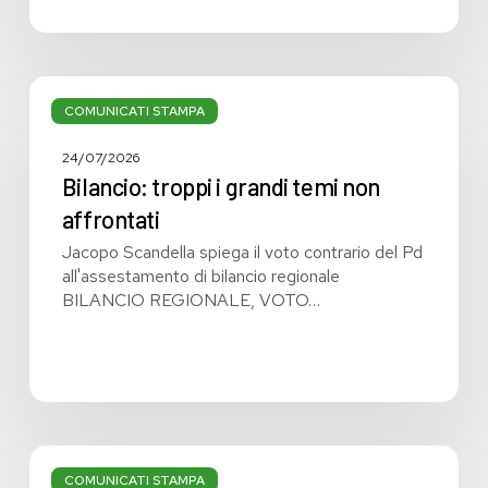
Bilancio:
troppi
COMUNICATI STAMPA
i
grandi
24/07/2026
temi
Bilancio: troppi i grandi temi non
non
affrontati
affrontati
Jacopo Scandella spiega il voto contrario del Pd
all'assestamento di bilancio regionale
BILANCIO REGIONALE, VOTO…
Bilancio
regionale:
COMUNICATI STAMPA