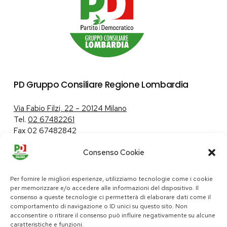
PD Gruppo Consiliare Regione Lombardia
Via Fabio Filzi, 22 – 20124 Milano
Tel.
02 67482261
Fax 02 67482842
Consenso Cookie
Tutela dei dati personali
|
Politica sui cookie
Per fornire le migliori esperienze, utilizziamo tecnologie come i cookie
per memorizzare e/o accedere alle informazioni del dispositivo. Il
consenso a queste tecnologie ci permetterà di elaborare dati come il
comportamento di navigazione o ID unici su questo sito. Non
pd@consiglio.regione.lombardia.it
acconsentire o ritirare il consenso può influire negativamente su alcune
ufficiostampa.pd@consiglio.regione.lombardia.it
caratteristiche e funzioni.