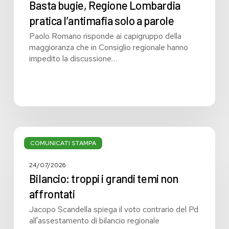
Basta bugie, Regione Lombardia
pratica l’antimafia solo a parole
Paolo Romano risponde ai capigruppo della
maggioranza che in Consiglio regionale hanno
impedito la discussione…
Bilancio:
troppi
COMUNICATI STAMPA
i
grandi
24/07/2026
temi
Bilancio: troppi i grandi temi non
non
affrontati
affrontati
Jacopo Scandella spiega il voto contrario del Pd
all'assestamento di bilancio regionale