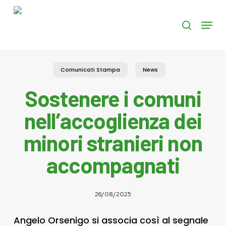
Skip
to
Menu
search
main
content
Comunicati Stampa
News
Sostenere i comuni
nell’accoglienza dei
minori stranieri non
accompagnati
26/08/2025
Angelo Orsenigo si associa così al segnale