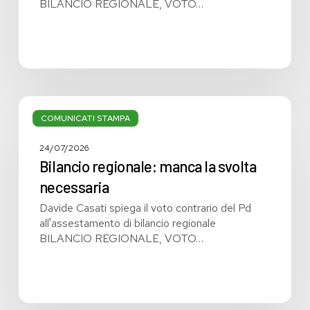
BILANCIO REGIONALE, VOTO…
Bilancio
regionale:
COMUNICATI STAMPA
manca
la
24/07/2026
svolta
Bilancio regionale: manca la svolta
necessaria
necessaria
Davide Casati spiega il voto contrario del Pd
all'assestamento di bilancio regionale
BILANCIO REGIONALE, VOTO…