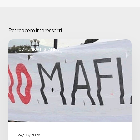
Potrebbero interessarti
Basta
bugie,
COMUNICATI STAMPA
Regione
Lombardia
pratica
l’antimafia
solo
a
parole
24/07/2026