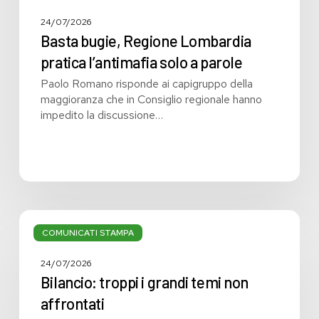
24/07/2026
Basta bugie, Regione Lombardia
pratica l’antimafia solo a parole
Paolo Romano risponde ai capigruppo della
maggioranza che in Consiglio regionale hanno
impedito la discussione…
Bilancio:
troppi
COMUNICATI STAMPA
i
grandi
24/07/2026
temi
Bilancio: troppi i grandi temi non
non
affrontati
affrontati