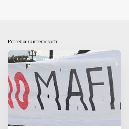
Potrebbero interessarti
Basta
bugie,
COMUNICATI STAMPA
Regione
Lombardia
pratica
l’antimafia
solo
a
parole