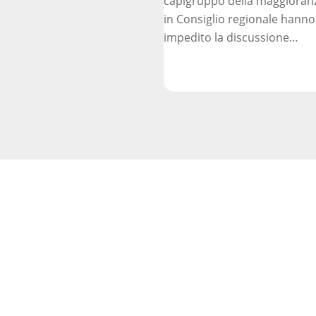
capigruppo della maggioran
parole
in Consiglio regionale hanno
impedito la discussione…