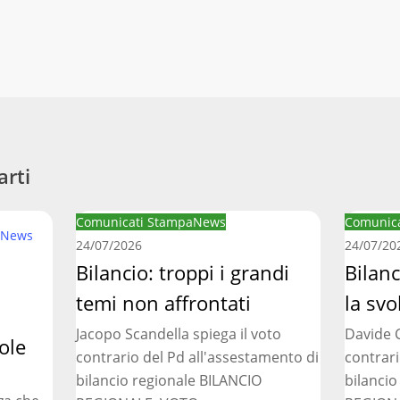
arti
Bilancio:
Bilancio
Comunicati Stampa
News
Comunica
News
troppi
regionale
24/07/2026
24/07/20
i
Bilancio: troppi i grandi
manca
Bilan
grandi
la
temi non affrontati
la svo
temi
svolta
Jacopo Scandella spiega il voto
Davide C
non
necessar
ole
contrario del Pd all'assestamento di
contrari
affrontati
bilancio regionale BILANCIO
bilancio