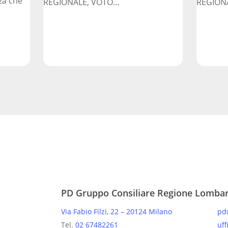
za che
REGIONALE, VOTO…
REGION
PD Gruppo Consiliare Regione Lomba
Via Fabio Filzi, 22 – 20124 Milano
pd
Tel.
02 67482261
uff