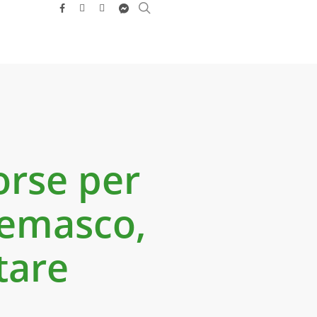
search
facebook
youtube
instagram
messenger
orse per
Cremasco,
tare