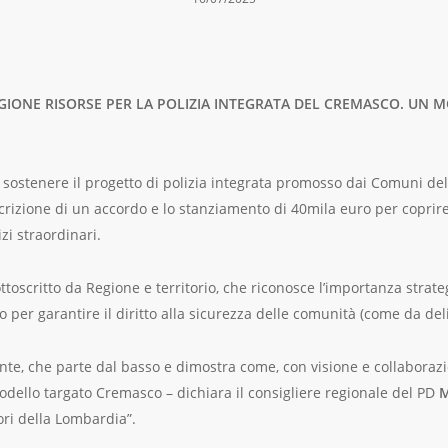
 REGIONE RISORSE PER LA POLIZIA INTEGRATA DEL CREMASCO. UN
sostenere il progetto di polizia integrata promosso dai Comuni del
oscrizione di un accordo e lo stanziamento di 40mila euro per coprir
zi straordinari.
scritto da Regione e territorio, che riconosce l’importanza strategi
io per garantire il diritto alla sicurezza delle comunità (come da del
ante, che parte dal basso e dimostra come, con visione e collaborazi
modello targato Cremasco – dichiara il consigliere regionale del PD
M
tori della Lombardia”.