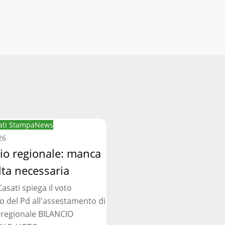
ti Stampa
News
:
26
cio regionale: manca
lta necessaria
asati spiega il voto
ia
o del Pd all'assestamento di
 regionale BILANCIO