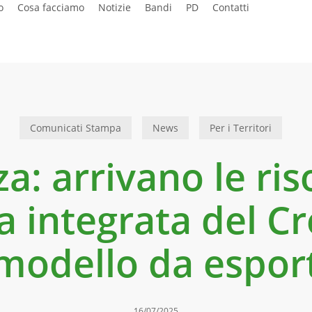
o
Cosa facciamo
Notizie
Bandi
PD
Contatti
Comunicati Stampa
News
Per i Territori
za: arrivano le ris
ia integrata del 
modello da espor
16/07/2025