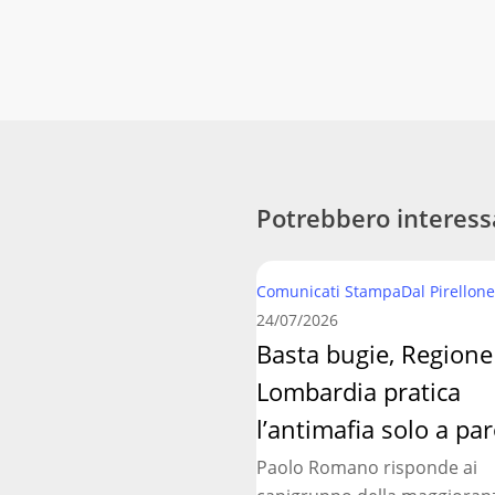
Potrebbero interess
Basta
Comunicati Stampa
Dal Pirellone
bugie,
24/07/2026
Regione
Basta bugie, Regione
Lombardia
Lombardia pratica
pratica
l’antimafia
l’antimafia solo a par
solo
Paolo Romano risponde ai
a