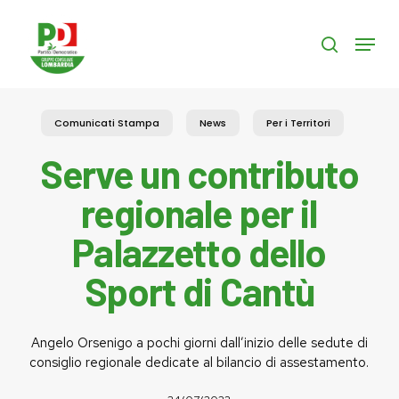
Skip
to
Menu
search
main
content
Comunicati Stampa
News
Per i Territori
Serve un contributo
regionale per il
Palazzetto dello
Sport di Cantù
Angelo Orsenigo a pochi giorni dall’inizio delle sedute di
consiglio regionale dedicate al bilancio di assestamento.