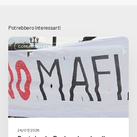
Potrebbero interessarti
Basta
bugie,
COMUNICATI STAMPA
Regione
Lombardia
pratica
l’antimafia
solo
a
parole
24/07/2026