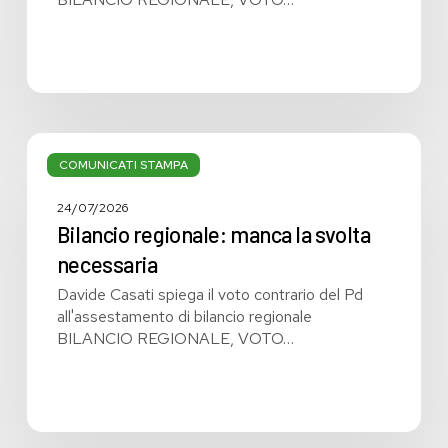
Bilancio
regionale:
COMUNICATI STAMPA
manca
la
24/07/2026
svolta
Bilancio regionale: manca la svolta
necessaria
necessaria
Davide Casati spiega il voto contrario del Pd
all'assestamento di bilancio regionale
BILANCIO REGIONALE, VOTO…