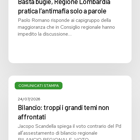
Basta bugie, Regione Lombardia
pratica l’antimafia solo a parole
Paolo Romano risponde ai capigruppo della
maggioranza che in Consiglio regionale hanno
impedito la discussione…
Bilancio:
troppi
COMUNICATI STAMPA
i
grandi
24/07/2026
temi
Bilancio: troppi i grandi temi non
non
affrontati
affrontati
Jacopo Scandella spiega il voto contrario del Pd
all'assestamento di bilancio regionale
BILANCIO REGIONALE, VOTO…