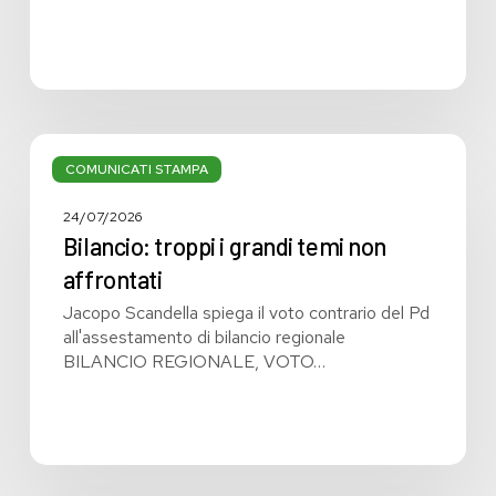
Bilancio:
troppi
COMUNICATI STAMPA
i
grandi
24/07/2026
temi
Bilancio: troppi i grandi temi non
non
affrontati
affrontati
Jacopo Scandella spiega il voto contrario del Pd
all'assestamento di bilancio regionale
BILANCIO REGIONALE, VOTO…