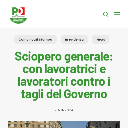
Skip
to
Menu
search
main
content
Comunicati Stampa
In evidenza
News
Sciopero generale:
con lavoratrici e
lavoratori contro i
tagli del Governo
29/11/2024