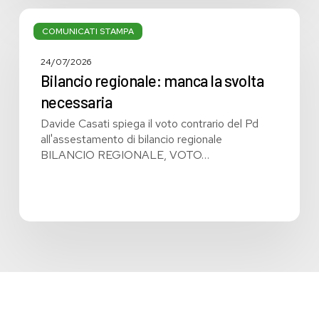
Bilancio
regionale:
COMUNICATI STAMPA
manca
la
24/07/2026
svolta
Bilancio regionale: manca la svolta
necessaria
necessaria
Davide Casati spiega il voto contrario del Pd
all'assestamento di bilancio regionale
BILANCIO REGIONALE, VOTO…