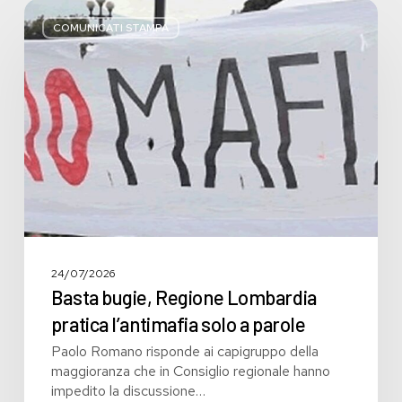
Basta
bugie,
COMUNICATI STAMPA
Regione
Lombardia
pratica
l’antimafia
solo
a
parole
24/07/2026
Basta bugie, Regione Lombardia
pratica l’antimafia solo a parole
Paolo Romano risponde ai capigruppo della
maggioranza che in Consiglio regionale hanno
impedito la discussione…