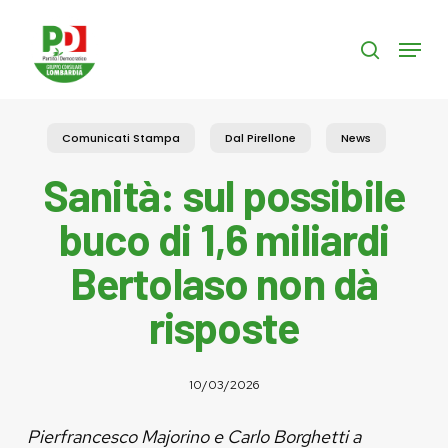
Skip
to
Menu
search
main
content
Comunicati Stampa
Dal Pirellone
News
Sanità: sul possibile
buco di 1,6 miliardi
Bertolaso non dà
risposte
10/03/2026
Pierfrancesco Majorino e Carlo Borghetti a