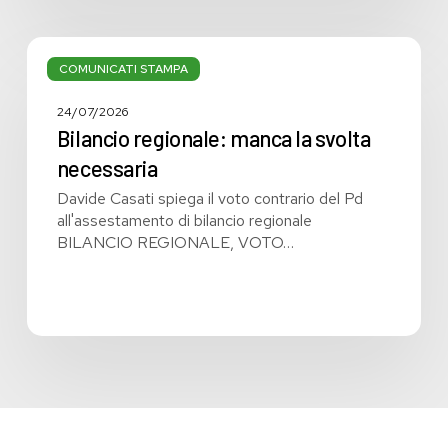
Bilancio
regionale:
COMUNICATI STAMPA
manca
la
24/07/2026
svolta
Bilancio regionale: manca la svolta
necessaria
necessaria
Davide Casati spiega il voto contrario del Pd
all'assestamento di bilancio regionale
BILANCIO REGIONALE, VOTO…