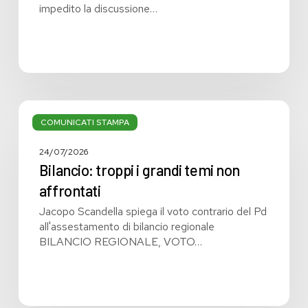
impedito la discussione…
Bilancio:
troppi
COMUNICATI STAMPA
i
grandi
24/07/2026
temi
Bilancio: troppi i grandi temi non
non
affrontati
affrontati
Jacopo Scandella spiega il voto contrario del Pd
all'assestamento di bilancio regionale
BILANCIO REGIONALE, VOTO…