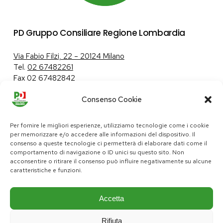
PD Gruppo Consiliare Regione Lombardia
Via Fabio Filzi, 22 – 20124 Milano
Tel.
02 67482261
Fax 02 67482842
Consenso Cookie
Tutela dei dati personali
|
Politica sui cookie
Per fornire le migliori esperienze, utilizziamo tecnologie come i cookie
per memorizzare e/o accedere alle informazioni del dispositivo. Il
consenso a queste tecnologie ci permetterà di elaborare dati come il
comportamento di navigazione o ID unici su questo sito. Non
pd@consiglio.regione.lombardia.it
acconsentire o ritirare il consenso può influire negativamente su alcune
ufficiostampa.pd@consiglio.regione.lombardia.it
caratteristiche e funzioni.
Pagine Facebook Gruppo Consiliare PD Lombardia
Pagina Instagram Gruppo PD Lombardia
Pagina Youtube Gruppo PD Lombardia
Pagina Messenger Gruppo Consiliare PD Lombardia
Accetta
Rifiuta