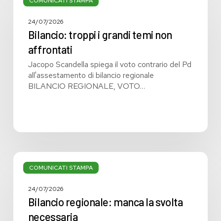
troppi
COMUNICATI STAMPA
i
grandi
24/07/2026
temi
Bilancio: troppi i grandi temi non
non
affrontati
affrontati
Jacopo Scandella spiega il voto contrario del Pd
all'assestamento di bilancio regionale
BILANCIO REGIONALE, VOTO…
Bilancio
regionale:
COMUNICATI STAMPA
manca
la
24/07/2026
svolta
Bilancio regionale: manca la svolta
necessaria
necessaria