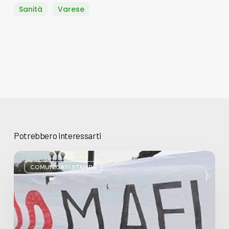
Sanità
Varese
Potrebbero interessarti
Basta
bugie,
COMUNICATI STAMPA
Regione
Lombardia
pratica
l’antimafia
solo