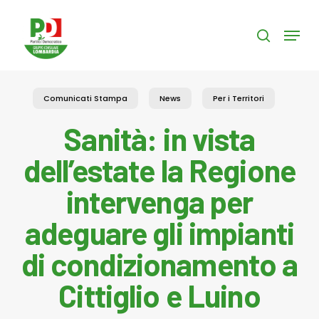
Skip
to
Menu
search
main
content
Comunicati Stampa
News
Per i Territori
Sanità: in vista
dell’estate la Regione
intervenga per
adeguare gli impianti
di condizionamento a
Cittiglio e Luino