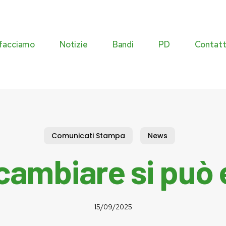
facciamo
Notizie
Bandi
PD
Contatt
Commissioni
Agenda istituzionale
Eventi
Comunicati Stampa
News
Atti istituzionali
cambiare si può 
15/09/2025