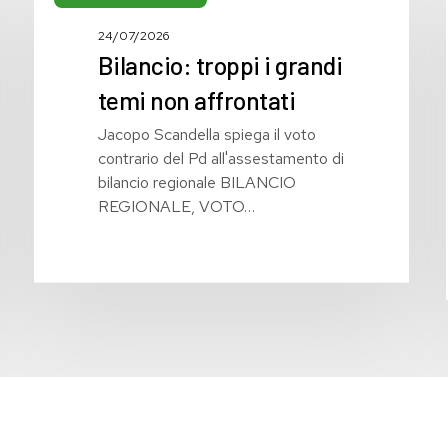
i
24/07/2026
grandi
Bilancio: troppi i grandi
temi
non
temi non affrontati
affrontati
Jacopo Scandella spiega il voto
contrario del Pd all'assestamento di
bilancio regionale BILANCIO
REGIONALE, VOTO…