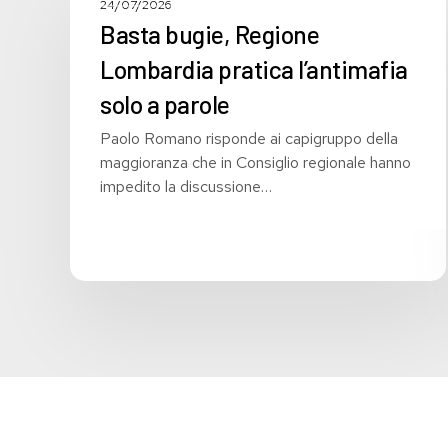
24/07/2026
Regione
Basta bugie, Regione
Lombardia
Lombardia pratica l’antimafia
pratica
l’antimafia
solo a parole
solo
Paolo Romano risponde ai capigruppo della
a
maggioranza che in Consiglio regionale hanno
parole
impedito la discussione…