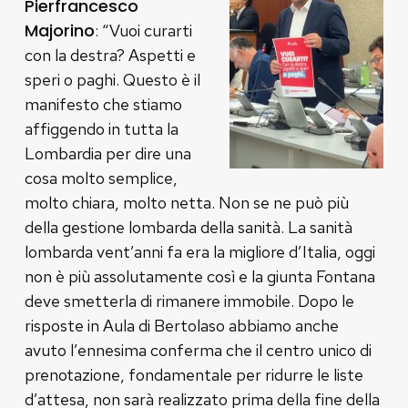
Pierfrancesco
Majorino
: “Vuoi curarti
con la destra? Aspetti e
speri o paghi. Questo è il
manifesto che stiamo
affiggendo in tutta la
Lombardia per dire una
cosa molto semplice,
molto chiara, molto netta. Non se ne può più
della gestione lombarda della sanità. La sanità
lombarda vent’anni fa era la migliore d’Italia, oggi
non è più assolutamente così e la giunta Fontana
deve smetterla di rimanere immobile. Dopo le
risposte in Aula di Bertolaso abbiamo anche
avuto l’ennesima conferma che il centro unico di
prenotazione, fondamentale per ridurre le liste
d’attesa, non sarà realizzato prima della fine della