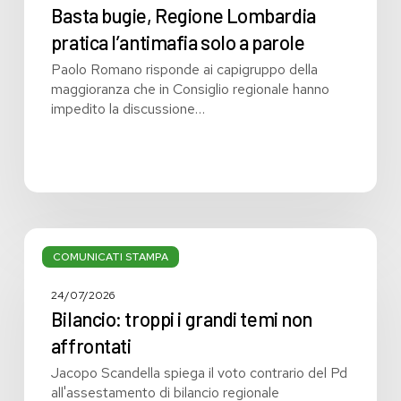
Basta bugie, Regione Lombardia
pratica l’antimafia solo a parole
Paolo Romano risponde ai capigruppo della
maggioranza che in Consiglio regionale hanno
impedito la discussione…
Bilancio:
troppi
COMUNICATI STAMPA
i
grandi
24/07/2026
temi
Bilancio: troppi i grandi temi non
non
affrontati
affrontati
Jacopo Scandella spiega il voto contrario del Pd
all'assestamento di bilancio regionale