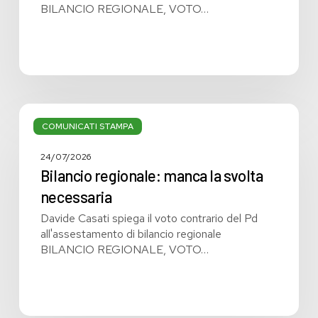
BILANCIO REGIONALE, VOTO…
Bilancio
regionale:
COMUNICATI STAMPA
manca
la
24/07/2026
svolta
Bilancio regionale: manca la svolta
necessaria
necessaria
Davide Casati spiega il voto contrario del Pd
all'assestamento di bilancio regionale
BILANCIO REGIONALE, VOTO…