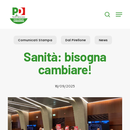
Skip
to
Menu
search
main
content
Comunicati Stampa
Dal Pirellone
News
Sanità: bisogna
cambiare!
16/09/2025