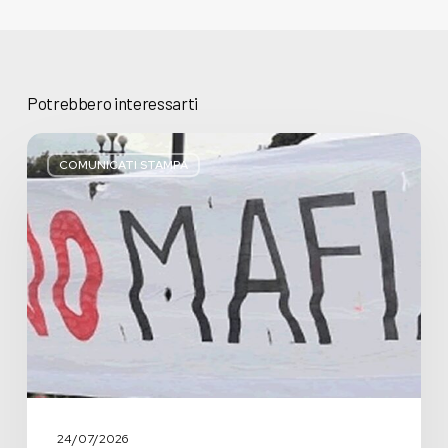
Potrebbero interessarti
Basta
bugie,
COMUNICATI STAMPA
Regione
Lombardia
pratica
l’antimafia
solo
a
parole
24/07/2026