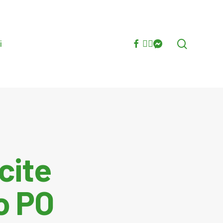
search
facebook
youtube
instagram
messenger
i
cite
io PO