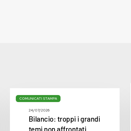
Bilancio:
troppi
COMUNICATI STAMPA
i
24/07/2026
grandi
Bilancio: troppi i grandi
temi
non
temi non affrontati