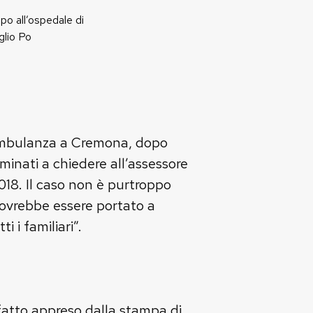
o all’ospedale di
glio Po
n ambulanza a Cremona, dopo
minati a chiedere all’assessore
018. Il caso non è purtroppo
dovrebbe essere portato a
i i familiari”.
 fatto appreso dalla stampa di