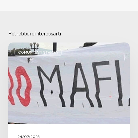
Potrebbero interessarti
Basta
bugie,
COMUNICATI STAMPA
Regione
Lombardia
pratica
l’antimafia
solo
a
parole
24/07/2026