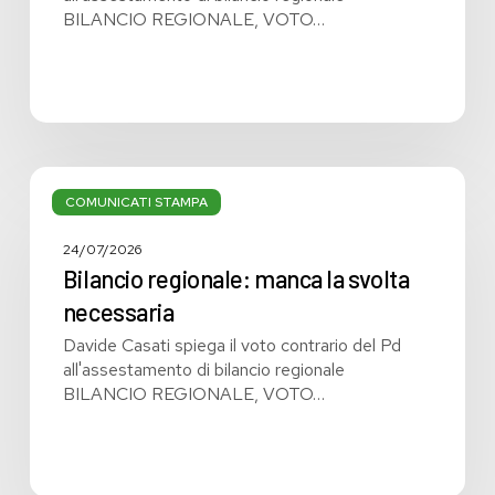
BILANCIO REGIONALE, VOTO…
Bilancio
regionale:
COMUNICATI STAMPA
manca
la
24/07/2026
svolta
Bilancio regionale: manca la svolta
necessaria
necessaria
Davide Casati spiega il voto contrario del Pd
all'assestamento di bilancio regionale
BILANCIO REGIONALE, VOTO…