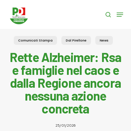
Skip
to
Menu
search
main
content
Comunicati Stampa
Dal Pirellone
News
Rette Alzheimer: Rsa
e famiglie nel caos e
dalla Regione ancora
nessuna azione
concreta
25/01/2026