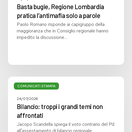
Basta bugie, Regione Lombardia
pratica l’antimafia solo a parole
Paolo Romano risponde ai capigruppo della
maggioranza che in Consiglio regionale hanno
impedito la discussione…
Bilancio:
troppi
COMUNICATI STAMPA
i
grandi
24/07/2026
temi
Bilancio: troppi i grandi temi non
non
affrontati
affrontati
Jacopo Scandella spiega il voto contrario del Pd
all'assestamento di bilancio regionale