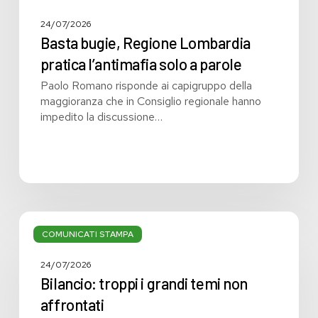
24/07/2026
Basta bugie, Regione Lombardia
pratica l’antimafia solo a parole
Paolo Romano risponde ai capigruppo della
maggioranza che in Consiglio regionale hanno
impedito la discussione…
Bilancio:
troppi
COMUNICATI STAMPA
i
grandi
24/07/2026
temi
Bilancio: troppi i grandi temi non
non
affrontati
affrontati