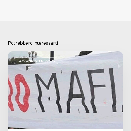
Potrebbero interessarti
Basta
bugie,
COMUNICATI STAMPA
Regione
Lombardia
pratica
l’antimafia
solo
a
parole