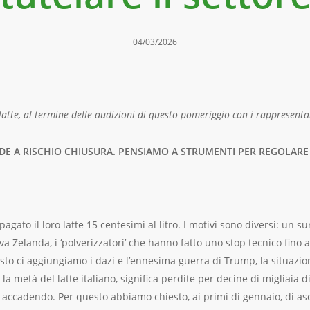
04/03/2026
atte, al termine delle audizioni di questo pomeriggio con i rappresenta
RDE A RISCHIO CHIUSURA. PENSIAMO A STRUMENTI PER REGOLARE 
agato il loro latte 15 centesimi al litro. I motivi sono diversi: un sur
 Zelanda, i ‘polverizzatori’ che hanno fatto uno stop tecnico fino 
uesto ci aggiungiamo i dazi e l’ennesima guerra di Trump, la situaz
 metà del latte italiano, significa perdite per decine di migliaia di 
già accadendo. Per questo abbiamo chiesto, ai primi di gennaio, di as