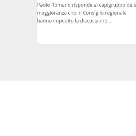
l’antimafia
Paolo Romano risponde ai capigruppo dell
solo
maggioranza che in Consiglio regionale
a
hanno impedito la discussione…
parole