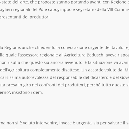
lo stato dell’arte, che proposte stanno portando avanti con Regione 
siglieri regionali del Pd e capogruppo e segretario della VIII Commi
presentanti dei produttori.
a Regione, anche chiedendo la convocazione urgente del tavolo regi
la quale l’assessore regionale all’Agricoltura Beduschi aveva rispos
non risulta che questo sia ancora avvenuto. E la situazione va avant
 dell’Agricoltura completamente disatteso. Un accordo voluto dal Min
a scarsissima autorevolezza del responsabile del dicastero e del Go
uta presa in giro nei confronti dei produttori, perché tutto questo 
erno”, insistono i dem.
 non si è voluto intervenire, invece è urgente, sia per salvare il sal