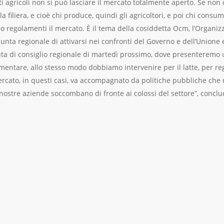
i agricoli non si può lasciare il mercato totalmente aperto. Se non
a filiera, e cioè chi produce, quindi gli agricoltori, e poi chi consuma
regolamenti il mercato. È il tema della cosiddetta Ocm, l’Organiz
iunta regionale di attivarsi nei confronti del Governo e dell’Union
uta di consiglio regionale di martedì prossimo, dove presenteremo
limentare, allo stesso modo dobbiamo intervenire per il latte, per r
 mercato, in questi casi, va accompagnato da politiche pubbliche che r
le nostre aziende soccombano di fronte ai colossi del settore”, conclu