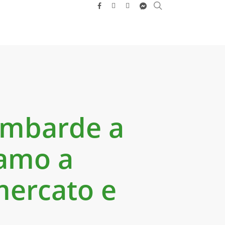
search
facebook
youtube
instagram
messenger
lombarde a
iamo a
mercato e
e