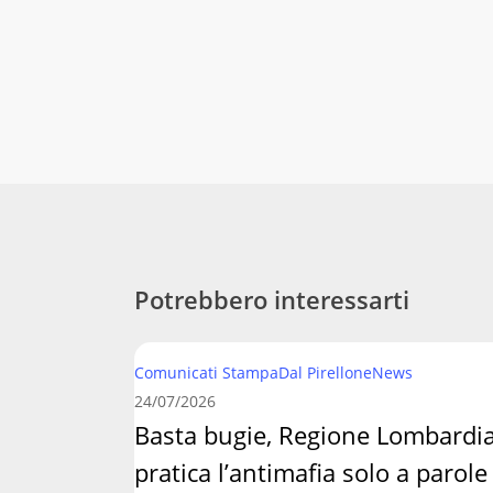
Potrebbero interessarti
Basta
Comunicati Stampa
Dal Pirellone
News
bugie,
24/07/2026
Regione
Basta bugie, Regione Lombardi
Lombardia
pratica l’antimafia solo a parole
pratica