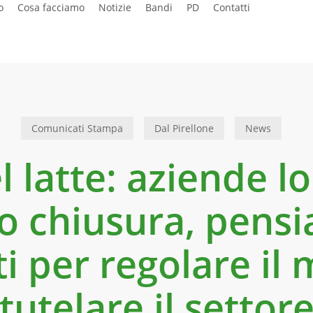
o
Cosa facciamo
Notizie
Bandi
PD
Contatti
Comunicati Stampa
Dal Pirellone
News
l latte: aziende 
io chiusura, pens
i per regolare il 
tutelare il settor