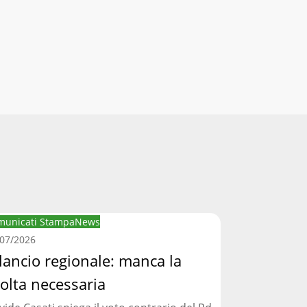
ancio
municati Stampa
News
ionale:
/07/2026
nca
lancio regionale: manca la
olta necessaria
lta