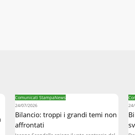
Bilancio:
Bil
Comunicati Stampa
News
Co
troppi
reg
24/07/2026
24
i
Bilancio: troppi i grandi temi non
ma
Bi
a
grandi
la
affrontati
sv
temi
svo