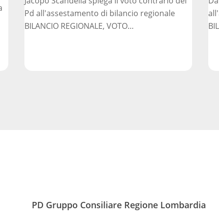
Jacopo Scandella spiega il voto contrario del
Da
non
nec
a
Pd all'assestamento di bilancio regionale
al
affrontati
BILANCIO REGIONALE, VOTO…
BI
PD Gruppo Consiliare Regione Lombardia