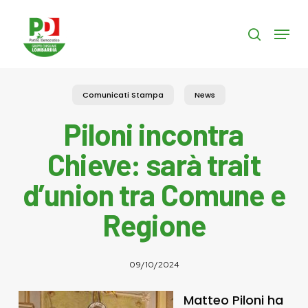
Skip
to
Menu
search
main
content
Comunicati Stampa
News
Piloni incontra
Chieve: sarà trait
d’union tra Comune e
Regione
09/10/2024
Matteo Piloni ha