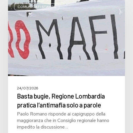
Basta
bugie,
COMUNICATI STAMPA
Regione
Lombardia
pratica
l’antimafia
solo
a
parole
24/07/2026
Basta bugie, Regione Lombardia
pratica l’antimafia solo a parole
Paolo Romano risponde ai capigruppo della
maggioranza che in Consiglio regionale hanno
impedito la discussione…