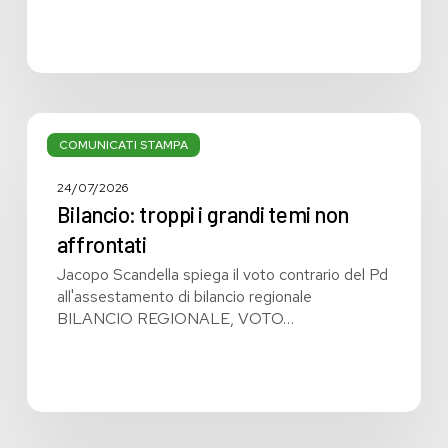
Bilancio:
troppi
COMUNICATI STAMPA
i
grandi
24/07/2026
temi
Bilancio: troppi i grandi temi non
non
affrontati
affrontati
Jacopo Scandella spiega il voto contrario del Pd
all'assestamento di bilancio regionale
BILANCIO REGIONALE, VOTO…