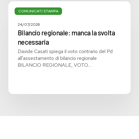
Bilancio
regionale:
COMUNICATI STAMPA
manca
la
24/07/2026
svolta
Bilancio regionale: manca la svolta
necessaria
necessaria
Davide Casati spiega il voto contrario del Pd
all'assestamento di bilancio regionale
BILANCIO REGIONALE, VOTO…