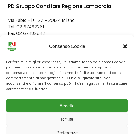
PD Gruppo Consiliare Regione Lombardia
Via Fabio Filzi, 22 – 20124 Milano
Tel.
02 67482261
Fax 02 67482842
Consenso Cookie
Tutela dei dati personali
|
Politica sui cookie
Per fornire le migliori esperienze, utilizziamo tecnologie come i cookie
per memorizzare e/o accedere alle informazioni del dispositivo. Il
consenso a queste tecnologie ci permetterà di elaborare dati come il
comportamento di navigazione o ID unici su questo sito. Non
pd@consiglio.regione.lombardia.it
acconsentire o ritirare il consenso può influire negativamente su alcune
ufficiostampa.pd@consiglio.regione.lombardia.it
caratteristiche e funzioni.
Pagine Facebook Gruppo Consiliare PD Lombardia
Pagina Instagram Gruppo PD Lombardia
Pagina Youtube Gruppo PD Lombardia
Pagina Messenger Gruppo Consiliare PD Lombardia
Accetta
Rifiuta
Preferenze