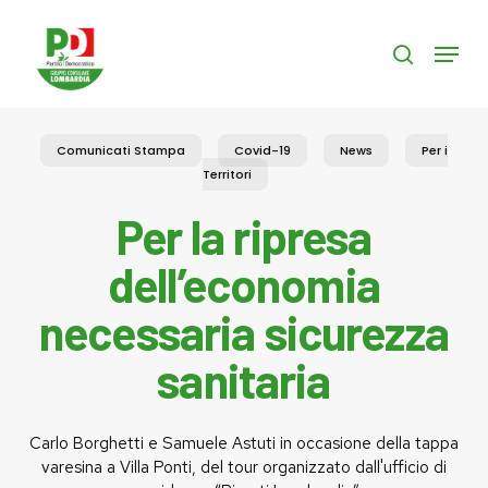
Skip
to
Menu
search
main
content
Comunicati Stampa
Covid-19
News
Per i
Territori
Per la ripresa
dell’economia
necessaria sicurezza
sanitaria
Carlo Borghetti e Samuele Astuti in occasione della tappa
varesina a Villa Ponti, del tour organizzato dall'ufficio di