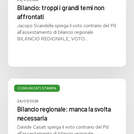
temi
Bilancio: troppi i grandi temi non
non
affrontati
affrontati
Jacopo Scandella spiega il voto contrario del Pd
all'assestamento di bilancio regionale
BILANCIO REGIONALE, VOTO…
Bilancio
regionale:
COMUNICATI STAMPA
manca
la
24/07/2026
svolta
Bilancio regionale: manca la svolta
necessaria
necessaria
Davide Casati spiega il voto contrario del Pd
all'assestamento di bilancio regionale