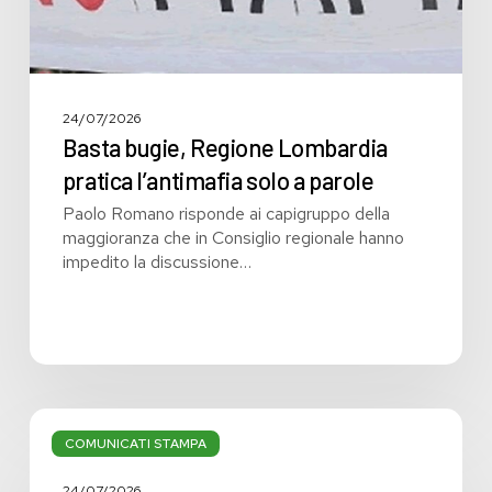
24/07/2026
Basta bugie, Regione Lombardia
pratica l’antimafia solo a parole
Paolo Romano risponde ai capigruppo della
maggioranza che in Consiglio regionale hanno
impedito la discussione…
Bilancio:
troppi
COMUNICATI STAMPA
i
grandi
24/07/2026