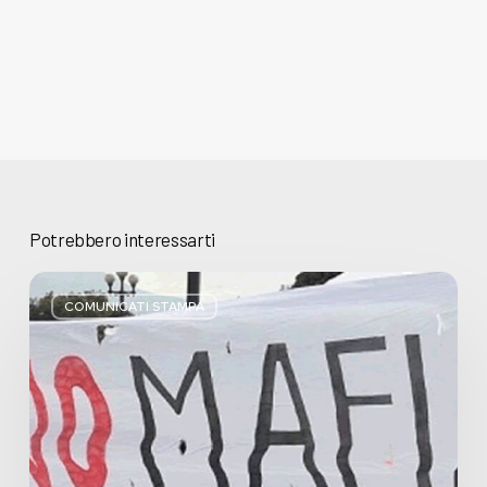
Potrebbero interessarti
Basta
bugie,
COMUNICATI STAMPA
Regione
Lombardia
pratica
l’antimafia
solo
a
parole