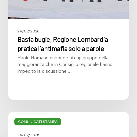
24/07/2026
Basta bugie, Regione Lombardia
pratica l’antimafia solo a parole
Paolo Romano risponde ai capigruppo della
maggioranza che in Consiglio regionale hanno
impedito la discussione…
Bilancio:
troppi
COMUNICATI STAMPA
i
grandi
24/07/2026