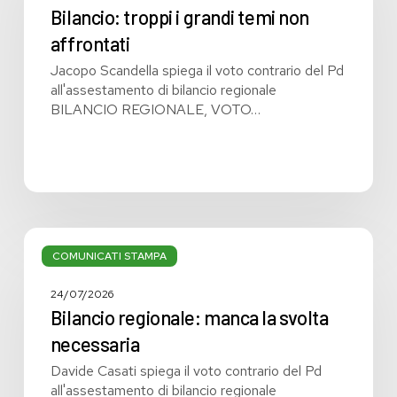
temi
Bilancio: troppi i grandi temi non
non
affrontati
affrontati
Jacopo Scandella spiega il voto contrario del Pd
all'assestamento di bilancio regionale
BILANCIO REGIONALE, VOTO…
Bilancio
regionale:
COMUNICATI STAMPA
manca
la
24/07/2026
svolta
Bilancio regionale: manca la svolta
necessaria
necessaria
Davide Casati spiega il voto contrario del Pd
all'assestamento di bilancio regionale