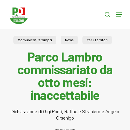
Skip
to
Menu
search
main
content
Comunicati Stampa
News
Per i Territori
Parco Lambro
commissariato da
otto mesi:
inaccettabile
Dichiarazione di Gigi Ponti, Raffaele Straniero e Angelo
Orsenigo