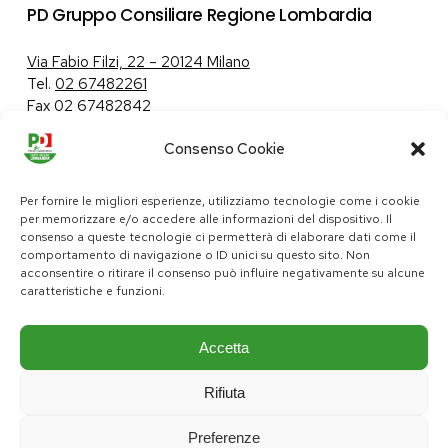
PD Gruppo Consiliare Regione Lombardia
Via Fabio Filzi, 22 – 20124 Milano
Tel.
02 67482261
Fax 02 67482842
Consenso Cookie
Tutela dei dati personali
|
Politica sui cookie
Per fornire le migliori esperienze, utilizziamo tecnologie come i cookie
per memorizzare e/o accedere alle informazioni del dispositivo. Il
consenso a queste tecnologie ci permetterà di elaborare dati come il
comportamento di navigazione o ID unici su questo sito. Non
pd@consiglio.regione.lombardia.it
acconsentire o ritirare il consenso può influire negativamente su alcune
ufficiostampa.pd@consiglio.regione.lombardia.it
caratteristiche e funzioni.
Pagine Facebook Gruppo Consiliare PD Lombardia
Pagina Instagram Gruppo PD Lombardia
Pagina Youtube Gruppo PD Lombardia
Pagina Messenger Gruppo Consiliare PD Lombardia
Accetta
Rifiuta
Preferenze