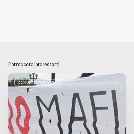
Potrebbero interessarti
Basta
bugie,
COMUNICATI STAMPA
Regione
Lombardia
pratica
l’antimafia
solo
a
parole