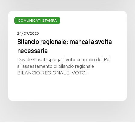
Bilancio
regionale:
COMUNICATI STAMPA
manca
la
24/07/2026
svolta
Bilancio regionale: manca la svolta
necessaria
necessaria
Davide Casati spiega il voto contrario del Pd
all'assestamento di bilancio regionale
BILANCIO REGIONALE, VOTO…