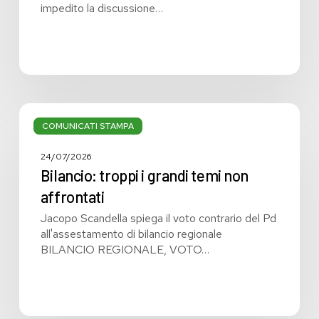
a
impedito la discussione…
parole
Bilancio:
troppi
COMUNICATI STAMPA
i
grandi
24/07/2026
temi
Bilancio: troppi i grandi temi non
non
affrontati
affrontati
Jacopo Scandella spiega il voto contrario del Pd
all'assestamento di bilancio regionale
BILANCIO REGIONALE, VOTO…