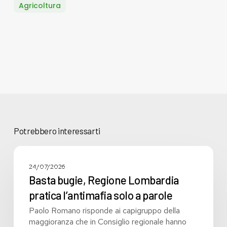
Agricoltura
Potrebbero interessarti
Basta
bugie,
COMUNICATI STAMPA
24/07/2026
Regione
Basta bugie, Regione Lombardia
Lombardia
pratica l’antimafia solo a parole
pratica
l’antimafia
Paolo Romano risponde ai capigruppo della
solo
maggioranza che in Consiglio regionale hanno