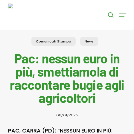
Skip
to
Menu
search
main
content
Comunicati Stampa
News
Pac: nessun euro in
più, smettiamola di
raccontare bugie agli
agricoltori
08/01/2026
PAC, CARRA (PD): “NESSUN EURO IN PIÙ: