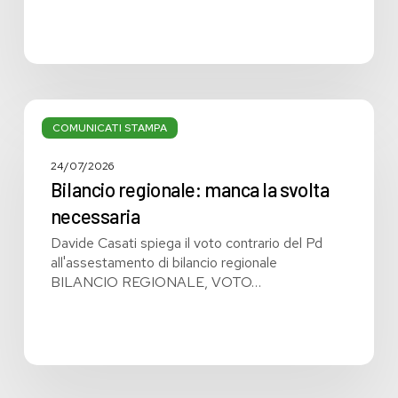
Bilancio
regionale:
COMUNICATI STAMPA
manca
la
24/07/2026
svolta
Bilancio regionale: manca la svolta
necessaria
necessaria
Davide Casati spiega il voto contrario del Pd
all'assestamento di bilancio regionale
BILANCIO REGIONALE, VOTO…