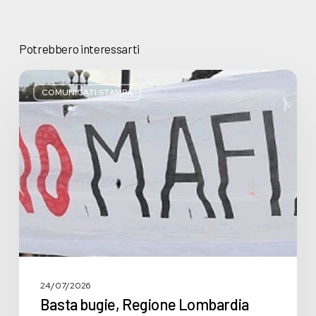
Potrebbero interessarti
Basta
bugie,
COMUNICATI STAMPA
Regione
Lombardia
pratica
l’antimafia
solo
a
parole
24/07/2026
Basta bugie, Regione Lombardia