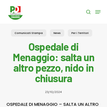
Skip
to
Menu
search
main
content
Comunicati Stampa
News
Per i Territori
Ospedale di
Menaggio: salta un
altro pezzo, nido in
chiusura
23/10/2024
OSPEDALE DI MENAGGIO – SALTA UN ALTRO