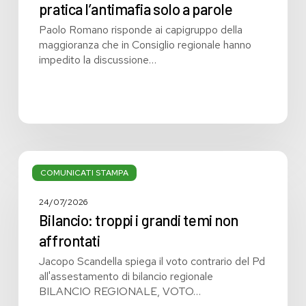
pratica l’antimafia solo a parole
Paolo Romano risponde ai capigruppo della
maggioranza che in Consiglio regionale hanno
impedito la discussione…
Bilancio:
troppi
COMUNICATI STAMPA
i
grandi
24/07/2026
temi
Bilancio: troppi i grandi temi non
non
affrontati
affrontati
Jacopo Scandella spiega il voto contrario del Pd
all'assestamento di bilancio regionale
BILANCIO REGIONALE, VOTO…