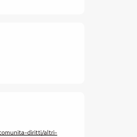
omunita-diritti/altri-