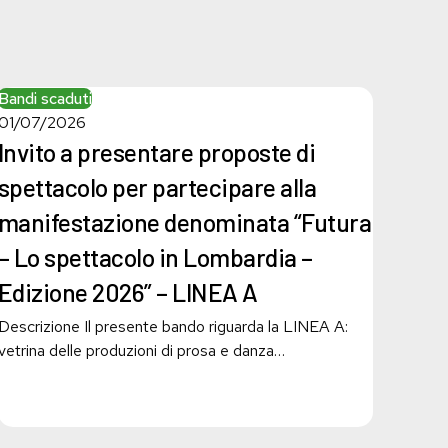
Invito
Bandi scaduti
a
01/07/2026
presentare
Invito a presentare proposte di
proposte
spettacolo per partecipare alla
di
spettacolo
manifestazione denominata “Futura
per
– Lo spettacolo in Lombardia –
partecipare
Edizione 2026” – LINEA A
alla
manifestazione
Descrizione Il presente bando riguarda la LINEA A:
denominata
vetrina delle produzioni di prosa e danza…
“Futura
–
Lo
spettacolo