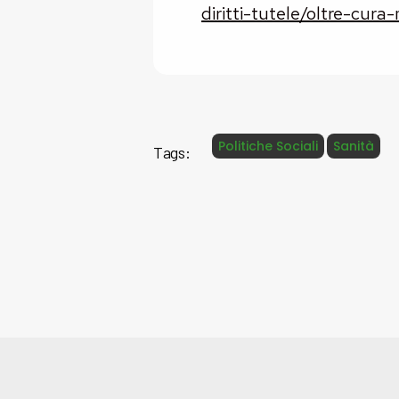
diritti-tutele/oltre-cu
Politiche Sociali
Sanità
Tags: