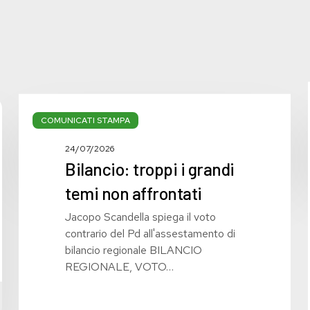
Bilancio:
troppi
COMUNICATI STAMPA
i
24/07/2026
grandi
Bilancio: troppi i grandi
temi
non
temi non affrontati
affrontati
Jacopo Scandella spiega il voto
contrario del Pd all'assestamento di
bilancio regionale BILANCIO
REGIONALE, VOTO…