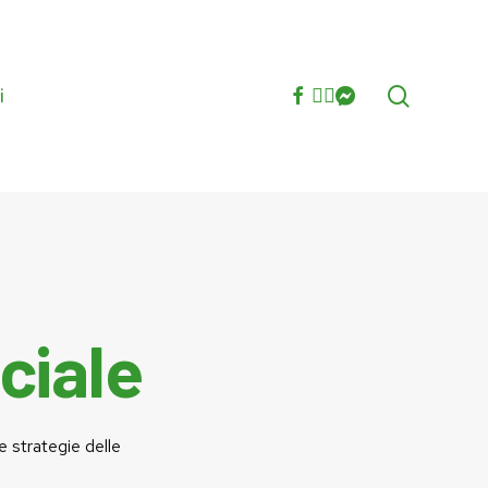
search
facebook
youtube
instagram
messenger
i
ciale
 strategie delle