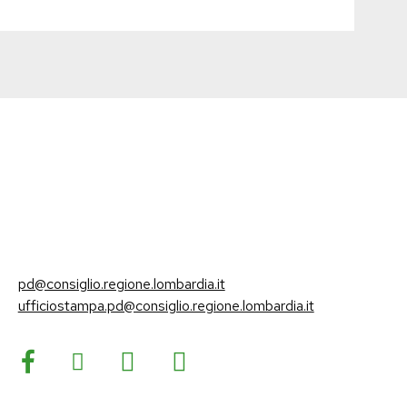
pd@consiglio.regione.lombardia.it
ufficiostampa.pd@consiglio.regione.lombardia.it
Pagine Facebook Gruppo Consiliare PD Lombardia
Pagina Instagram Gruppo PD Lombardia
Pagina Youtube Gruppo PD Lombardia
Pagina Messenger Gruppo Consiliare PD Lombardia