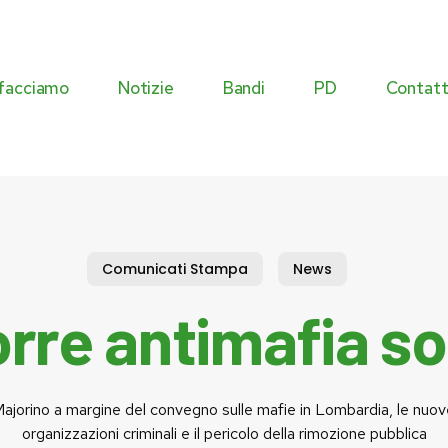
facciamo
Notizie
Bandi
PD
Contatt
Commissioni
Agenda istituzionale
Eventi
Comunicati Stampa
News
Atti istituzionali
rre antimafia so
ajorino a margine del convegno sulle mafie in Lombardia, le nuove
organizzazioni criminali e il pericolo della rimozione pubblica