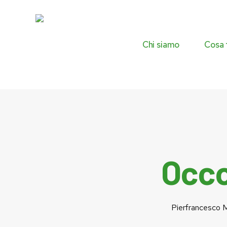
Skip
to
main
content
Chi siamo
Cosa 
Occo
Pierfrancesco M