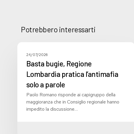
Potrebbero interessarti
Basta
bugie,
COMUNICATI STAMPA
24/07/2026
Regione
Basta bugie, Regione
Lombardia
Lombardia pratica l’antimafia
pratica
l’antimafia
solo a parole
solo
Paolo Romano risponde ai capigruppo della
a
maggioranza che in Consiglio regionale hanno
parole
impedito la discussione…