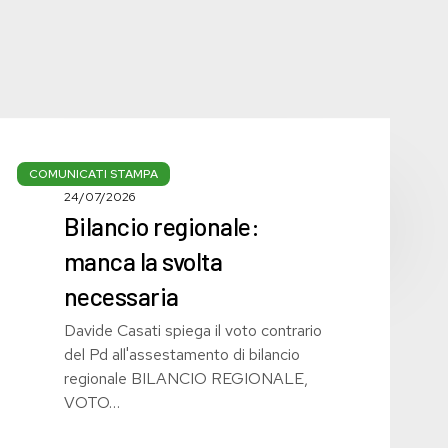
Bilancio
regionale:
COMUNICATI STAMPA
24/07/2026
manca
Bilancio regionale:
la
svolta
manca la svolta
necessaria
necessaria
Davide Casati spiega il voto contrario
del Pd all'assestamento di bilancio
regionale BILANCIO REGIONALE,
VOTO…