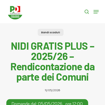
Skip
to
Menu
search
main
content
Bandi scaduti
NIDI GRATIS PLUS –
2025/26 –
Rendicontazione da
parte dei Comuni
11/05/2026
Domande dal: 05/05/2026 , ore 12:00