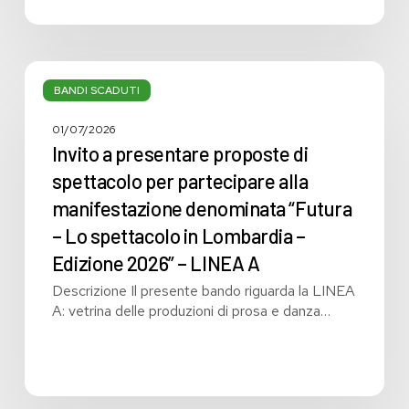
Invito
a
BANDI SCADUTI
presentare
proposte
01/07/2026
di
Invito a presentare proposte di
spettacolo
spettacolo per partecipare alla
per
manifestazione denominata “Futura
partecipare
alla
– Lo spettacolo in Lombardia –
manifestazione
Edizione 2026” – LINEA A
denominata
Descrizione Il presente bando riguarda la LINEA
“Futura
A: vetrina delle produzioni di prosa e danza…
–
Lo
spettacolo
in
Lombardia