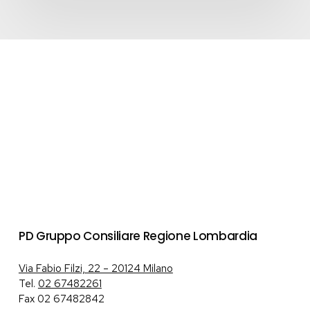
–
Edizione
2026”
–
LINEA
A
PD Gruppo Consiliare Regione Lombardia
Via Fabio Filzi, 22 – 20124 Milano
Tel.
02 67482261
Fax 02 67482842