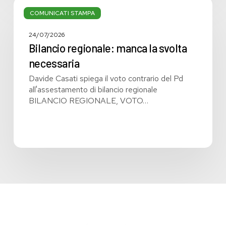
Bilancio
regionale:
COMUNICATI STAMPA
manca
la
24/07/2026
svolta
Bilancio regionale: manca la svolta
necessaria
necessaria
Davide Casati spiega il voto contrario del Pd
all'assestamento di bilancio regionale
BILANCIO REGIONALE, VOTO…