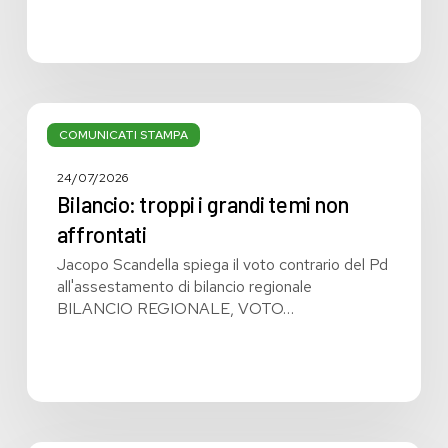
Bilancio:
troppi
COMUNICATI STAMPA
i
grandi
24/07/2026
temi
Bilancio: troppi i grandi temi non
non
affrontati
affrontati
Jacopo Scandella spiega il voto contrario del Pd
all'assestamento di bilancio regionale
BILANCIO REGIONALE, VOTO…