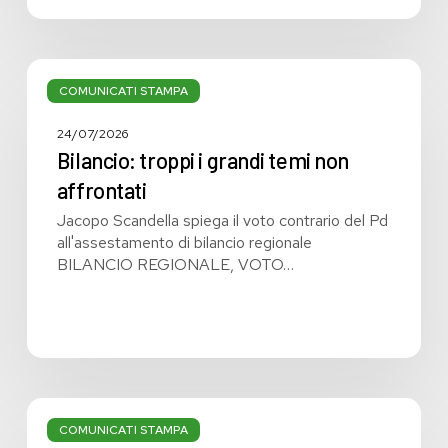
Bilancio:
troppi
COMUNICATI STAMPA
i
grandi
24/07/2026
temi
Bilancio: troppi i grandi temi non
non
affrontati
affrontati
Jacopo Scandella spiega il voto contrario del Pd
all'assestamento di bilancio regionale
BILANCIO REGIONALE, VOTO…
Bilancio
regionale:
COMUNICATI STAMPA