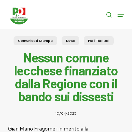
Skip
to
Menu
search
main
content
Comunicati Stampa
News
Per i Territori
Nessun comune
lecchese finanziato
dalla Regione con il
bando sui dissesti
10/04/2025
Gian Mario Fragomeli in merito alla