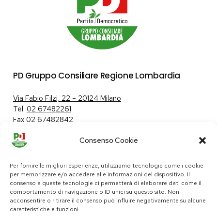
PD Gruppo Consiliare Regione Lombardia
Via Fabio Filzi, 22 – 20124 Milano
Tel.
02 67482261
Fax 02 67482842
Consenso Cookie
Tutela dei dati personali
|
Politica sui cookie
Per fornire le migliori esperienze, utilizziamo tecnologie come i cookie
per memorizzare e/o accedere alle informazioni del dispositivo. Il
consenso a queste tecnologie ci permetterà di elaborare dati come il
comportamento di navigazione o ID unici su questo sito. Non
pd@consiglio.regione.lombardia.it
acconsentire o ritirare il consenso può influire negativamente su alcune
ufficiostampa.pd@consiglio.regione.lombardia.it
caratteristiche e funzioni.