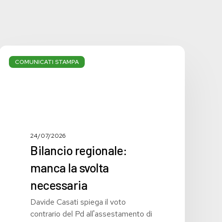
Bilancio
regionale:
COMUNICATI STAMPA
manca
la
svolta
necessaria
24/07/2026
Bilancio regionale:
manca la svolta
necessaria
Davide Casati spiega il voto
contrario del Pd all'assestamento di