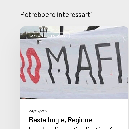
Potrebbero interessarti
Basta
bugie,
COMUNICATI STAMPA
Regione
Lombardia
pratica
l’antimafia
solo
a
parole
24/07/2026
Basta bugie, Regione