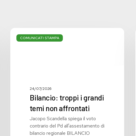
Bilancio:
troppi
COMUNICATI STAMPA
i
grandi
temi
non
affrontati
24/07/2026
Bilancio: troppi i grandi
temi non affrontati
Jacopo Scandella spiega il voto
contrario del Pd all'assestamento di
bilancio regionale BILANCIO