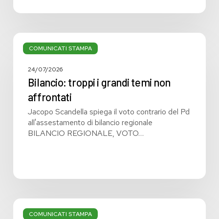
Bilancio:
troppi
COMUNICATI STAMPA
i
grandi
24/07/2026
temi
Bilancio: troppi i grandi temi non
non
affrontati
affrontati
Jacopo Scandella spiega il voto contrario del Pd
all'assestamento di bilancio regionale
BILANCIO REGIONALE, VOTO…
Bilancio
regionale:
COMUNICATI STAMPA