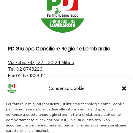
PD Gruppo Consiliare Regione Lombardia
Via Fabio Filzi, 22 – 20124 Milano
Tel.
02 67482261
Fax 02 67482842
Consenso Cookie
Tutela dei dati personali
|
Politica sui cookie
Per fornire le migliori esperienze, utilizziamo tecnologie come i cookie
per memorizzare e/o accedere alle informazioni del dispositivo. Il
consenso a queste tecnologie ci permetterà di elaborare dati come il
comportamento di navigazione o ID unici su questo sito. Non
pd@consiglio.regione.lombardia.it
acconsentire o ritirare il consenso può influire negativamente su alcune
ufficiostampa.pd@consiglio.regione.lombardia.it
caratteristiche e funzioni.