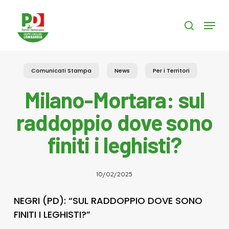
Skip
to
Menu
search
main
content
Comunicati Stampa
News
Per i Territori
Milano-Mortara: sul
raddoppio dove sono
finiti i leghisti?
10/02/2025
NEGRI (PD): “SUL RADDOPPIO DOVE SONO
FINITI I LEGHISTI?”