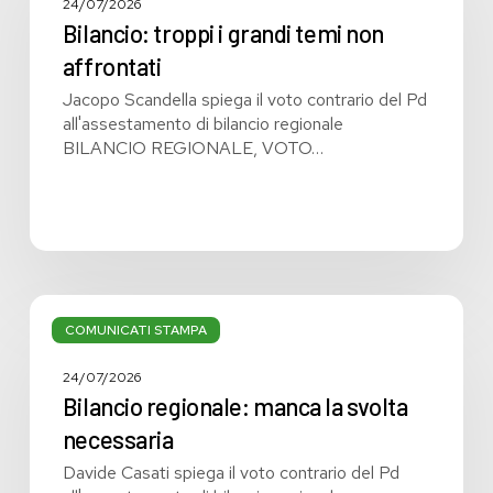
grandi
24/07/2026
temi
Bilancio: troppi i grandi temi non
non
affrontati
affrontati
Jacopo Scandella spiega il voto contrario del Pd
all'assestamento di bilancio regionale
BILANCIO REGIONALE, VOTO…
Bilancio
regionale:
COMUNICATI STAMPA
manca
la
24/07/2026
svolta
Bilancio regionale: manca la svolta
necessaria
necessaria
Davide Casati spiega il voto contrario del Pd