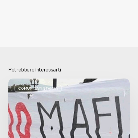
Potrebbero interessarti
Basta
bugie,
COMUNICATI STAMPA
Regione
Lombardia
pratica
l’antimafia
solo
a
parole