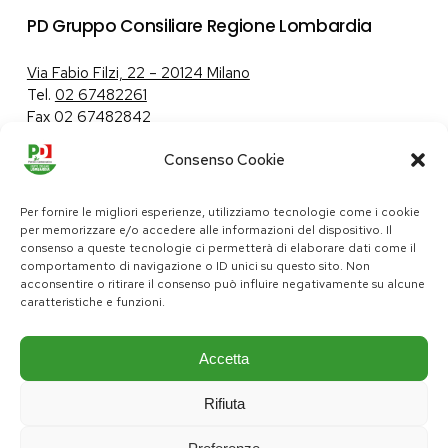
PD Gruppo Consiliare Regione Lombardia
Via Fabio Filzi, 22 – 20124 Milano
Tel.
02 67482261
Fax 02 67482842
Consenso Cookie
Tutela dei dati personali
|
Politica sui cookie
Per fornire le migliori esperienze, utilizziamo tecnologie come i cookie
per memorizzare e/o accedere alle informazioni del dispositivo. Il
consenso a queste tecnologie ci permetterà di elaborare dati come il
comportamento di navigazione o ID unici su questo sito. Non
pd@consiglio.regione.lombardia.it
acconsentire o ritirare il consenso può influire negativamente su alcune
ufficiostampa.pd@consiglio.regione.lombardia.it
caratteristiche e funzioni.
Pagine Facebook Gruppo Consiliare PD Lombardia
Pagina Instagram Gruppo PD Lombardia
Pagina Youtube Gruppo PD Lombardia
Pagina Messenger Gruppo Consiliare PD Lombardia
Accetta
Rifiuta