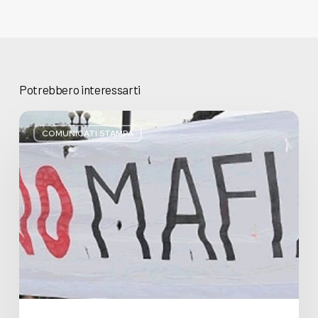
Potrebbero interessarti
Basta
bugie,
COMUNICATI STAMPA
Regione
Lombardia
pratica
l’antimafia
solo
a
parole