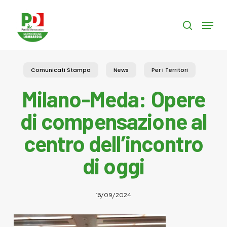
Skip
to
Menu
search
main
content
Comunicati Stampa
News
Per i Territori
Milano-Meda: Opere
di compensazione al
centro dell’incontro
di oggi
16/09/2024