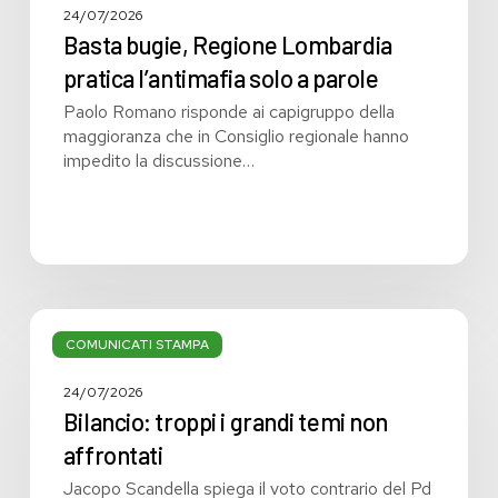
24/07/2026
Basta bugie, Regione Lombardia
pratica l’antimafia solo a parole
Paolo Romano risponde ai capigruppo della
maggioranza che in Consiglio regionale hanno
impedito la discussione…
Bilancio:
troppi
COMUNICATI STAMPA
i
grandi
24/07/2026
temi
Bilancio: troppi i grandi temi non
non
affrontati
affrontati
Jacopo Scandella spiega il voto contrario del Pd