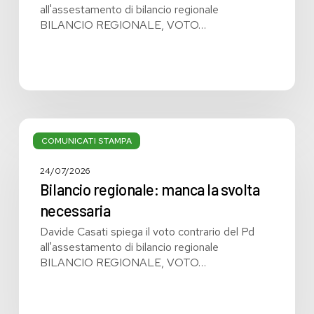
all'assestamento di bilancio regionale
BILANCIO REGIONALE, VOTO…
Bilancio
regionale:
COMUNICATI STAMPA
manca
la
24/07/2026
svolta
Bilancio regionale: manca la svolta
necessaria
necessaria
Davide Casati spiega il voto contrario del Pd
all'assestamento di bilancio regionale
BILANCIO REGIONALE, VOTO…