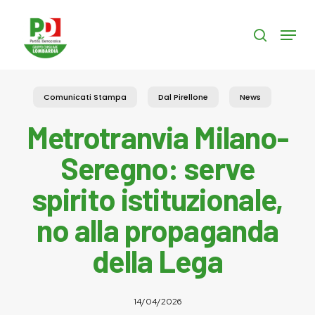
Skip
to
Menu
search
main
content
Comunicati Stampa
Dal Pirellone
News
Metrotranvia Milano-
Seregno: serve
spirito istituzionale,
no alla propaganda
della Lega
14/04/2026