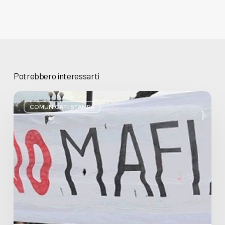
Potrebbero interessarti
Basta
bugie,
COMUNICATI STAMPA
Regione
Lombardia
pratica
l’antimafia
solo
a
parole