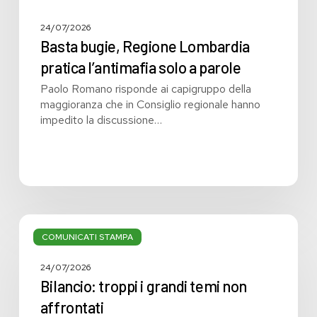
24/07/2026
Basta bugie, Regione Lombardia
pratica l’antimafia solo a parole
Paolo Romano risponde ai capigruppo della
maggioranza che in Consiglio regionale hanno
impedito la discussione…
Bilancio:
troppi
COMUNICATI STAMPA
i
grandi
24/07/2026
temi
Bilancio: troppi i grandi temi non
non
affrontati
affrontati