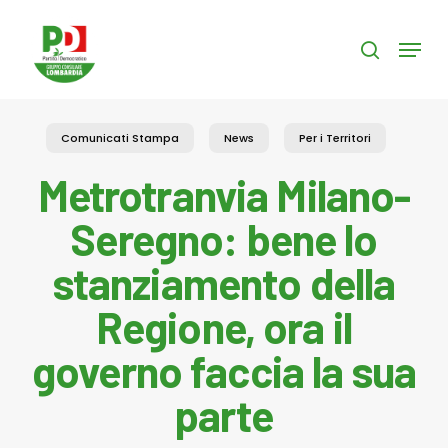
Skip
to
Menu
search
main
content
Comunicati Stampa
News
Per i Territori
Metrotranvia Milano-
Seregno: bene lo
stanziamento della
Regione, ora il
governo faccia la sua
parte