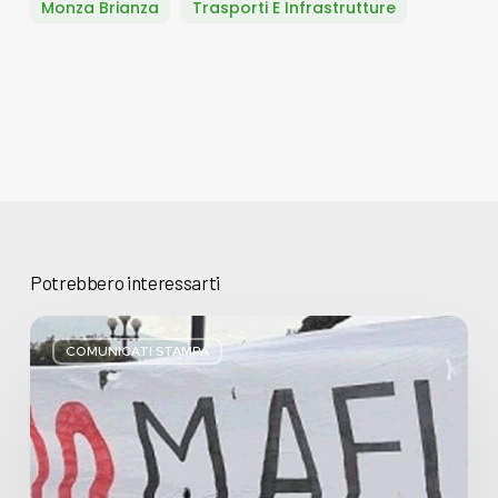
Monza Brianza
Trasporti E Infrastrutture
Potrebbero interessarti
Basta
bugie,
COMUNICATI STAMPA
Regione
Lombardia
pratica
l’antimafia
solo
a