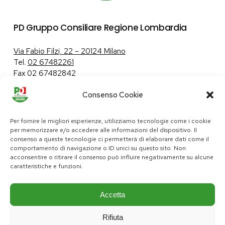
PD Gruppo Consiliare Regione Lombardia
Via Fabio Filzi, 22 – 20124 Milano
Tel.
02 67482261
Fax 02 67482842
Consenso Cookie
Tutela dei dati personali
|
Politica sui cookie
Per fornire le migliori esperienze, utilizziamo tecnologie come i cookie
per memorizzare e/o accedere alle informazioni del dispositivo. Il
consenso a queste tecnologie ci permetterà di elaborare dati come il
comportamento di navigazione o ID unici su questo sito. Non
pd@consiglio.regione.lombardia.it
acconsentire o ritirare il consenso può influire negativamente su alcune
ufficiostampa.pd@consiglio.regione.lombardia.it
caratteristiche e funzioni.
Pagine Facebook Gruppo Consiliare PD Lombardia
Pagina Instagram Gruppo PD Lombardia
Pagina Youtube Gruppo PD Lombardia
Pagina Messenger Gruppo Consiliare PD Lombardia
Accetta
Rifiuta