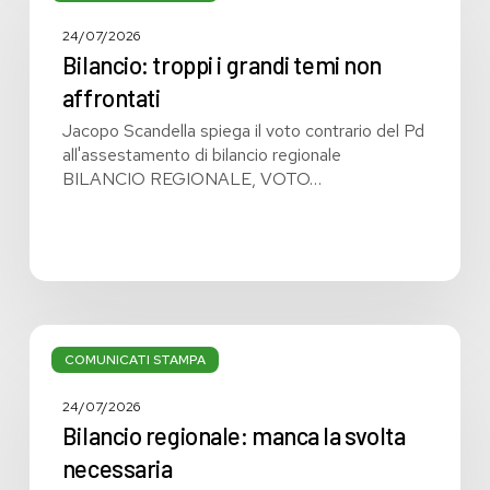
i
grandi
24/07/2026
temi
Bilancio: troppi i grandi temi non
non
affrontati
affrontati
Jacopo Scandella spiega il voto contrario del Pd
all'assestamento di bilancio regionale
BILANCIO REGIONALE, VOTO…
Bilancio
regionale:
COMUNICATI STAMPA
manca
la
24/07/2026
svolta
Bilancio regionale: manca la svolta
necessaria
necessaria