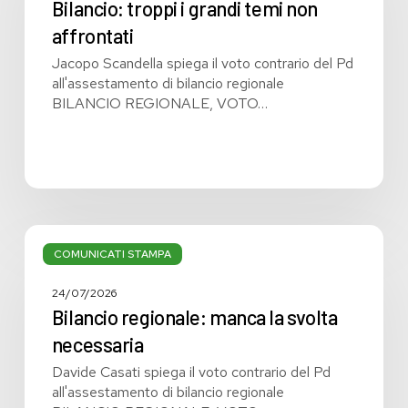
temi
Bilancio: troppi i grandi temi non
non
affrontati
affrontati
Jacopo Scandella spiega il voto contrario del Pd
all'assestamento di bilancio regionale
BILANCIO REGIONALE, VOTO…
Bilancio
regionale:
COMUNICATI STAMPA
manca
la
24/07/2026
svolta
Bilancio regionale: manca la svolta
necessaria
necessaria
Davide Casati spiega il voto contrario del Pd
all'assestamento di bilancio regionale