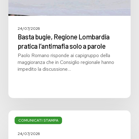
24/07/2026
Basta bugie, Regione Lombardia
pratica l’antimafia solo a parole
Paolo Romano risponde ai capigruppo della
maggioranza che in Consiglio regionale hanno
impedito la discussione…
Bilancio:
troppi
COMUNICATI STAMPA
i
grandi
24/07/2026