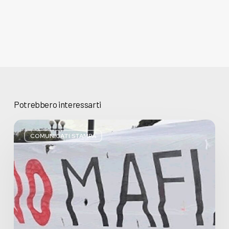
Potrebbero interessarti
Basta
bugie,
COMUNICATI STAMPA
Regione
Lombardia
pratica
l’antimafia
solo
a
parole