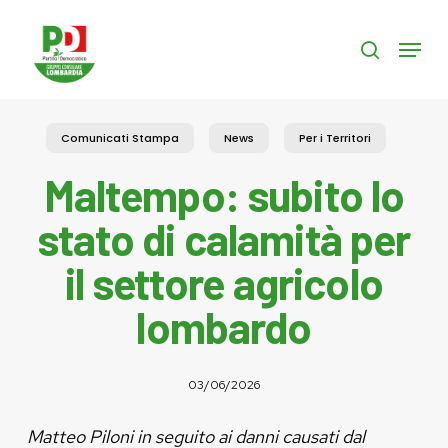
Skip
to
Menu
search
main
content
Comunicati Stampa
News
Per i Territori
Maltempo: subito lo
stato di calamità per
il settore agricolo
lombardo
03/06/2026
Matteo Piloni in seguito ai danni causati dal