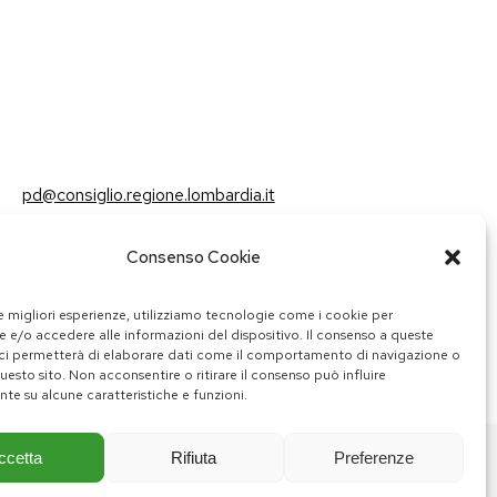
pd@consiglio.regione.lombardia.it
ufficiostampa.pd@consiglio.regione.lombardia.it
Consenso Cookie
Pagine Facebook Gruppo Consiliare PD Lombardia
Pagina Instagram Gruppo PD Lombardia
Pagina Youtube Gruppo PD Lombardia
Pagina Messenger Gruppo Consiliare PD Lombardia
le migliori esperienze, utilizziamo tecnologie come i cookie per
 e/o accedere alle informazioni del dispositivo. Il consenso a queste
ci permetterà di elaborare dati come il comportamento di navigazione o
questo sito. Non acconsentire o ritirare il consenso può influire
te su alcune caratteristiche e funzioni.
ccetta
Rifiuta
Preferenze
Share