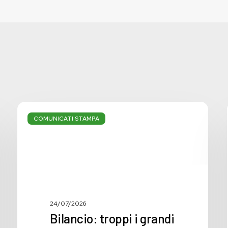
Bilancio:
troppi
COMUNICATI STAMPA
i
grandi
temi
non
affrontati
24/07/2026
Bilancio: troppi i grandi