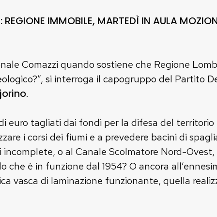
 REGIONE IMMOBILE, MARTEDÌ IN AULA MOZIO
ionale Comazzi quando sostiene che Regione Lomba
eologico?”, si interroga il capogruppo del Partito 
jorino
.
i di euro tagliati dai fondi per la difesa del territo
izzare i corsi dei fiumi e a prevedere bacini di spa
incomplete, o al Canale Scolmatore Nord-Ovest, d
do che è in funzione dal 1954? O ancora all’ennesi
nica vasca di laminazione funzionante, quella reali