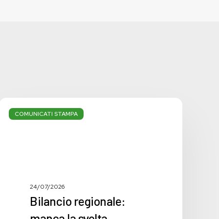
Bilancio
regionale:
COMUNICATI STAMPA
manca
la
svolta
necessaria
24/07/2026
Bilancio regionale:
manca la svolta