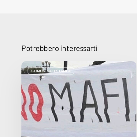
Potrebbero interessarti
Basta
bugie,
COMUNICATI STAMPA
Regione
Lombardia
pratica
l’antimafia
solo
a
parole