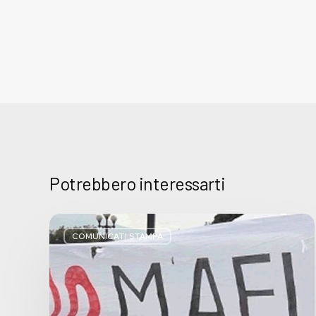
Potrebbero interessarti
Basta
bugie,
COMUNICATI STAMPA
Regione
Lombardia
pratica
l’antimafia