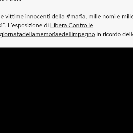
le vittime innocenti della
#
mafia
, mille nomi e mil
”. L’esposizione di
Libera Contro le
giornatadellamemoriaedellimpegno
in ricordo del