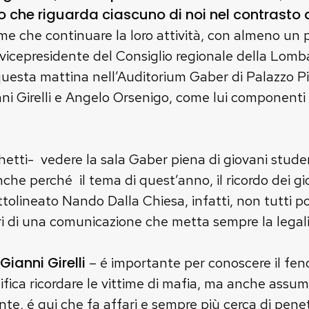
 che riguarda ciascuno di noi nel contrasto a
ime che continuare la loro attività, con almeno un
 vicepresidente del Consiglio regionale della Lomba
uesta mattina nell’Auditorium Gaber di Palazzo Pire
ianni Girelli e Angelo Orsenigo, come lui component
etti- vedere la sala Gaber piena di giovani studen
che perché il tema di quest’anno, il ricordo dei gio
olineato Nando Dalla Chiesa, infatti, non tutti p
i di una comunicazione che metta sempre la legali
Gianni Girelli
– é importante per conoscere il fe
ifica ricordare le vittime di mafia, ma anche assum
te, é qui che fa affari e sempre più cerca di pene