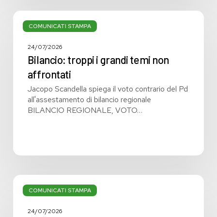
Bilancio:
troppi
COMUNICATI STAMPA
i
grandi
24/07/2026
temi
Bilancio: troppi i grandi temi non
non
affrontati
affrontati
Jacopo Scandella spiega il voto contrario del Pd
all'assestamento di bilancio regionale
BILANCIO REGIONALE, VOTO…
Bilancio
regionale:
COMUNICATI STAMPA
manca
la
24/07/2026