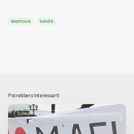
Mantova
Sanità
Potrebbero interessarti
Basta
bugie,
COMUNICATI STAMPA
Regione
Lombardia
pratica