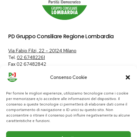
PD Gruppo Consiliare Regione Lombardia
Via Fabio Filzi, 22 – 20124 Milano
Tel.
02 67482261
Fax 02 67482842
Consenso Cookie
Tutela dei dati personali
|
Politica sui cookie
Per fornire le migliori esperienze, utilizziamo tecnologie come i cookie
per memorizzare e/o accedere alle informazioni del dispositivo. Il
consenso a queste tecnologie ci permetterà di elaborare dati come il
comportamento di navigazione o ID unici su questo sito. Non
pd@consiglio.regione.lombardia.it
acconsentire o ritirare il consenso può influire negativamente su alcune
ufficiostampa.pd@consiglio.regione.lombardia.it
caratteristiche e funzioni.
Pagine Facebook Gruppo Consiliare PD Lombardia
Pagina Instagram Gruppo PD Lombardia
Pagina Youtube Gruppo PD Lombardia
Pagina Messenger Gruppo Consiliare PD Lombardia