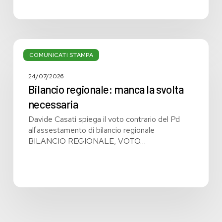
Bilancio
regionale:
COMUNICATI STAMPA
manca
la
24/07/2026
svolta
Bilancio regionale: manca la svolta
necessaria
necessaria
Davide Casati spiega il voto contrario del Pd
all'assestamento di bilancio regionale
BILANCIO REGIONALE, VOTO…