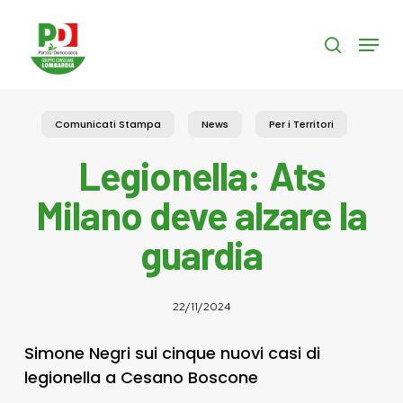
Skip
to
Menu
search
main
content
Comunicati Stampa
News
Per i Territori
Legionella: Ats
Milano deve alzare la
guardia
22/11/2024
Simone Negri sui cinque nuovi casi di
legionella a Cesano Boscone