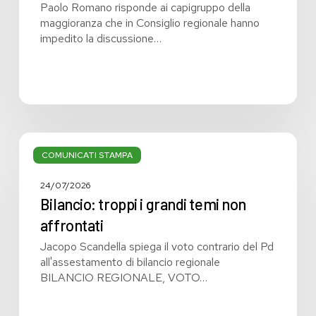
Paolo Romano risponde ai capigruppo della
maggioranza che in Consiglio regionale hanno
impedito la discussione…
Bilancio:
troppi
COMUNICATI STAMPA
i
grandi
24/07/2026
temi
Bilancio: troppi i grandi temi non
non
affrontati
affrontati
Jacopo Scandella spiega il voto contrario del Pd
all'assestamento di bilancio regionale
BILANCIO REGIONALE, VOTO…