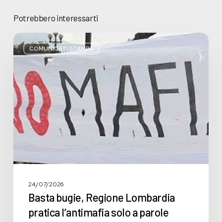
Potrebbero interessarti
Basta
bugie,
COMUNICATI STAMPA
Regione
Lombardia
pratica
l’antimafia
solo
a
parole
24/07/2026
Basta bugie, Regione Lombardia
pratica l’antimafia solo a parole