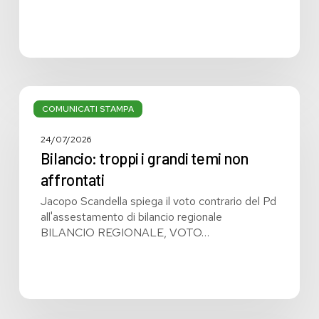
Bilancio:
troppi
COMUNICATI STAMPA
i
grandi
24/07/2026
temi
Bilancio: troppi i grandi temi non
non
affrontati
affrontati
Jacopo Scandella spiega il voto contrario del Pd
all'assestamento di bilancio regionale
BILANCIO REGIONALE, VOTO…