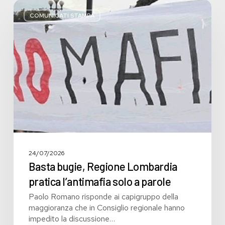
Basta
bugie,
COMUNICATI STAMPA
Regione
Lombardia
pratica
l’antimafia
solo
a
parole
24/07/2026
Basta bugie, Regione Lombardia
pratica l’antimafia solo a parole
Paolo Romano risponde ai capigruppo della
maggioranza che in Consiglio regionale hanno
impedito la discussione…