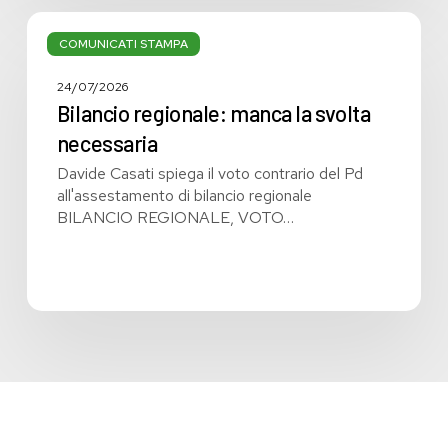
Bilancio
regionale:
COMUNICATI STAMPA
manca
la
24/07/2026
svolta
Bilancio regionale: manca la svolta
necessaria
necessaria
Davide Casati spiega il voto contrario del Pd
all'assestamento di bilancio regionale
BILANCIO REGIONALE, VOTO…