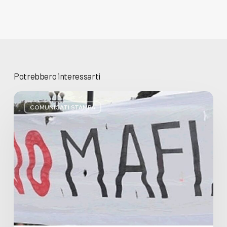
Potrebbero interessarti
Basta
bugie,
COMUNICATI STAMPA
Regione
Lombardia
pratica
l’antimafia
solo
a
parole