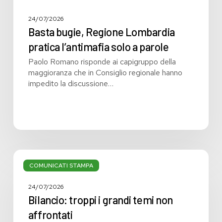
24/07/2026
Basta bugie, Regione Lombardia
pratica l’antimafia solo a parole
Paolo Romano risponde ai capigruppo della
maggioranza che in Consiglio regionale hanno
impedito la discussione…
Bilancio:
troppi
COMUNICATI STAMPA
i
grandi
24/07/2026
temi
Bilancio: troppi i grandi temi non
non
affrontati
affrontati