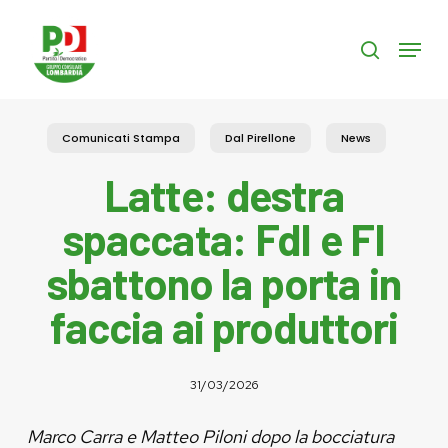
Skip
to
Menu
search
main
content
Comunicati Stampa
Dal Pirellone
News
Latte: destra
spaccata: FdI e FI
sbattono la porta in
faccia ai produttori
31/03/2026
Marco Carra e Matteo Piloni dopo la bocciatura