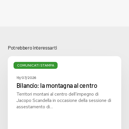
Potrebbero interessarti
Bilancio:
la
COMUNICATI STAMPA
montagna
al
19/07/2026
centro
Bilancio: la montagna al centro
Territori montani al centro dell’impegno di
Jacopo Scandella in occasione della sessione di
assestamento di…