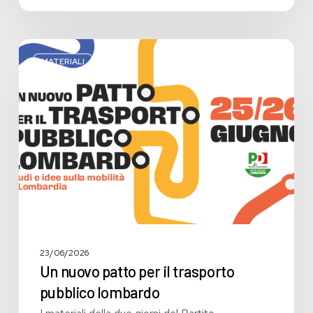
Un
nuovo
MATERIALI
patto
per
il
trasporto
pubblico
lombardo
23/06/2026
Un nuovo patto per il trasporto
pubblico lombardo