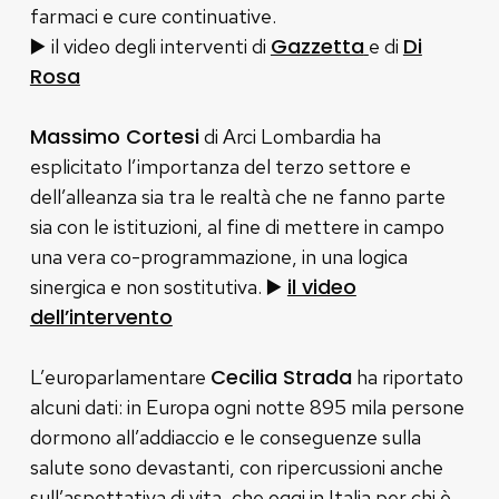
farmaci e cure continuative.
▶️
Gazzetta
Di
il video degli interventi di
e di
Rosa
Massimo Cortesi
di Arci Lombardia ha
esplicitato l’importanza del terzo settore e
dell’alleanza sia tra le realtà che ne fanno parte
sia con le istituzioni, al fine di mettere in campo
una vera co-programmazione, in una logica
▶️
il video
sinergica e non sostitutiva.
dell’intervento
Cecilia Strada
L’europarlamentare
ha riportato
alcuni dati: in Europa ogni notte 895 mila persone
dormono all’addiaccio e le conseguenze sulla
salute sono devastanti, con ripercussioni anche
sull’aspettativa di vita, che oggi in Italia per chi è