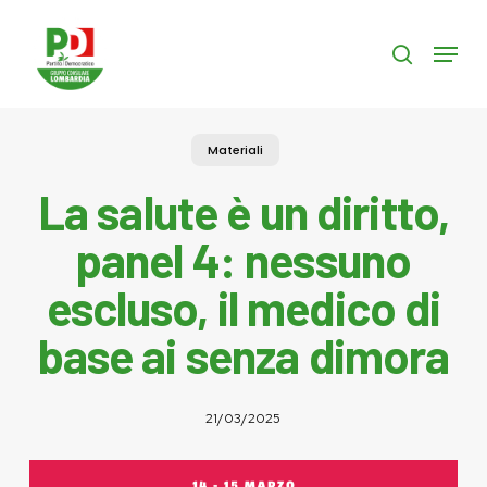
Skip
to
Menu
search
main
content
Materiali
La salute è un diritto,
panel 4: nessuno
escluso, il medico di
base ai senza dimora
21/03/2025