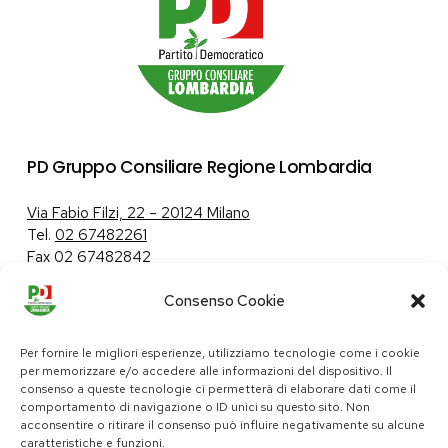
PD Gruppo Consiliare Regione Lombardia
Via Fabio Filzi, 22 – 20124 Milano
Tel.
02 67482261
Fax 02 67482842
Consenso Cookie
Tutela dei dati personali
|
Politica sui cookie
Per fornire le migliori esperienze, utilizziamo tecnologie come i cookie
per memorizzare e/o accedere alle informazioni del dispositivo. Il
consenso a queste tecnologie ci permetterà di elaborare dati come il
comportamento di navigazione o ID unici su questo sito. Non
pd@consiglio.regione.lombardia.it
acconsentire o ritirare il consenso può influire negativamente su alcune
ufficiostampa.pd@consiglio.regione.lombardia.it
caratteristiche e funzioni.