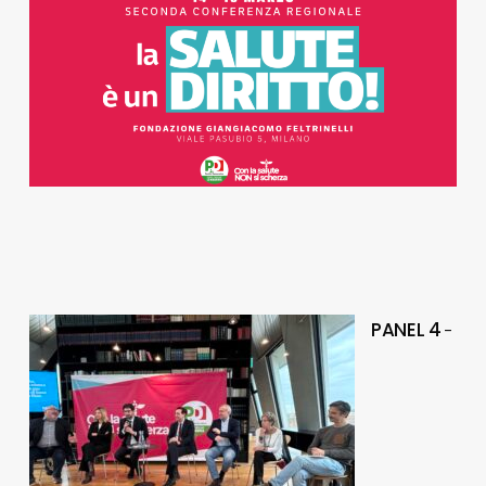
PANEL 4
–