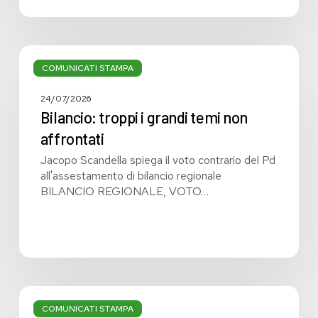
Bilancio:
troppi
COMUNICATI STAMPA
i
grandi
24/07/2026
temi
Bilancio: troppi i grandi temi non
non
affrontati
affrontati
Jacopo Scandella spiega il voto contrario del Pd
all'assestamento di bilancio regionale
BILANCIO REGIONALE, VOTO…
Bilancio
regionale:
COMUNICATI STAMPA