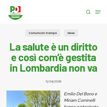
Skip
to
Menu
search
main
content
Comunicati Stampa
News
La salute è un diritto
e così com’è gestita
in Lombardia non va
11/04/2026
Emilio Del Bono e
Miriam Cominelli
hanno partecipato