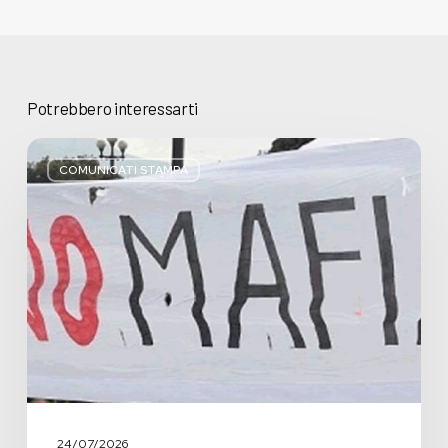
Potrebbero interessarti
Basta
bugie,
COMUNICATI STAMPA
Regione
Lombardia
pratica
l’antimafia
solo
a
parole
24/07/2026