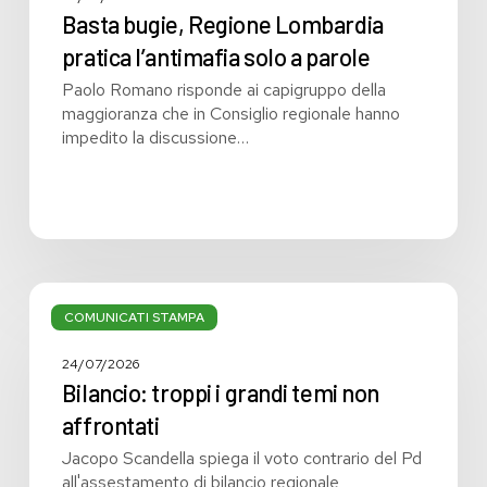
Basta bugie, Regione Lombardia
pratica l’antimafia solo a parole
Paolo Romano risponde ai capigruppo della
maggioranza che in Consiglio regionale hanno
impedito la discussione…
Bilancio:
troppi
COMUNICATI STAMPA
i
grandi
24/07/2026
temi
Bilancio: troppi i grandi temi non
non
affrontati
affrontati
Jacopo Scandella spiega il voto contrario del Pd
all'assestamento di bilancio regionale