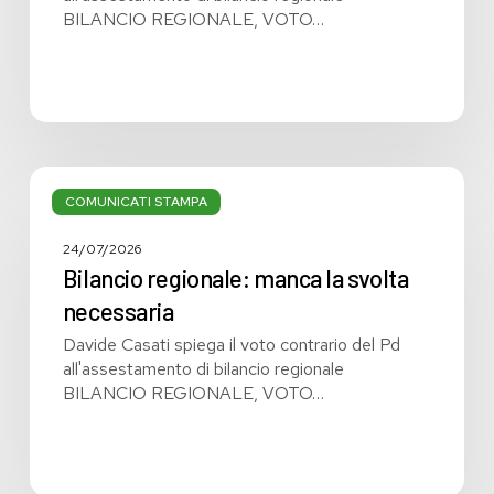
BILANCIO REGIONALE, VOTO…
Bilancio
regionale:
COMUNICATI STAMPA
manca
la
24/07/2026
svolta
Bilancio regionale: manca la svolta
necessaria
necessaria
Davide Casati spiega il voto contrario del Pd
all'assestamento di bilancio regionale
BILANCIO REGIONALE, VOTO…