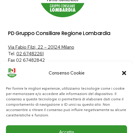
PD Gruppo Consiliare Regione Lombardia
Via Fabio Filzi, 22 – 20124 Milano
Tel.
02 67482261
Fax 02 67482842
Consenso Cookie
Tutela dei dati personali
|
Politica sui cookie
Per fornire le migliori esperienze, utilizziamo tecnologie come i cookie
per memorizzare e/o accedere alle informazioni del dispositivo. Il
consenso a queste tecnologie ci permetterà di elaborare dati come il
comportamento di navigazione o ID unici su questo sito. Non
pd@consiglio.regione.lombardia.it
acconsentire o ritirare il consenso può influire negativamente su alcune
ufficiostampa.pd@consiglio.regione.lombardia.it
caratteristiche e funzioni.
Pagine Facebook Gruppo Consiliare PD Lombardia
Pagina Instagram Gruppo PD Lombardia
Pagina Youtube Gruppo PD Lombardia
Pagina Messenger Gruppo Consiliare PD Lombardia
Accetta