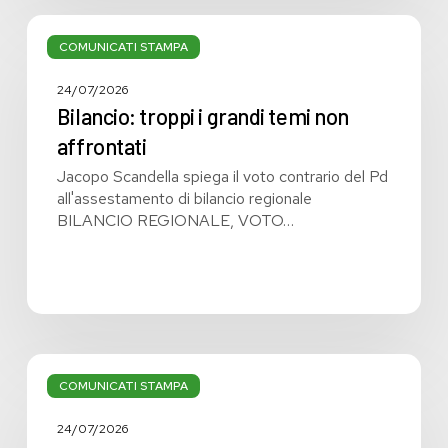
Bilancio:
troppi
COMUNICATI STAMPA
i
grandi
24/07/2026
temi
Bilancio: troppi i grandi temi non
non
affrontati
affrontati
Jacopo Scandella spiega il voto contrario del Pd
all'assestamento di bilancio regionale
BILANCIO REGIONALE, VOTO…
Bilancio
regionale:
COMUNICATI STAMPA
manca
la
24/07/2026