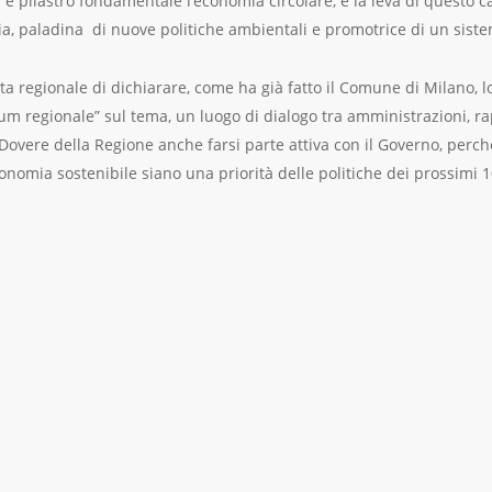
i è pilastro fondamentale l’economia circolare, è la leva di quest
lia, paladina di nuove politiche ambientali e promotrice di un sist
nta regionale di dichiarare, come ha già fatto il Comune di Milano, 
rum regionale” sul tema, un luogo di dialogo tra amministrazioni, ra
. Dovere della Regione anche farsi parte attiva con il Governo, perch
conomia sostenibile siano una priorità delle politiche dei prossimi 1