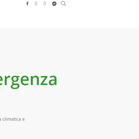
search
facebook
youtube
instagram
messenger
mergenza
 climatica e