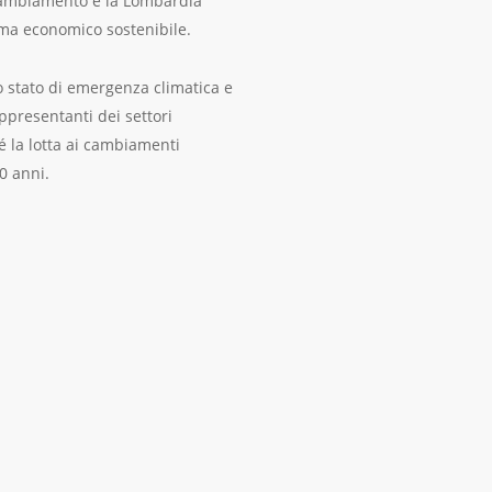
o cambiamento e la Lombardia
ema economico sostenibile.
lo stato di emergenza climatica e
ppresentanti dei settori
é la lotta ai cambiamenti
0 anni.