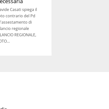
ecessaria
vide Casati spiega il
to contrario del Pd
l'assestamento di
lancio regionale
ILANCIO REGIONALE,
OTO…