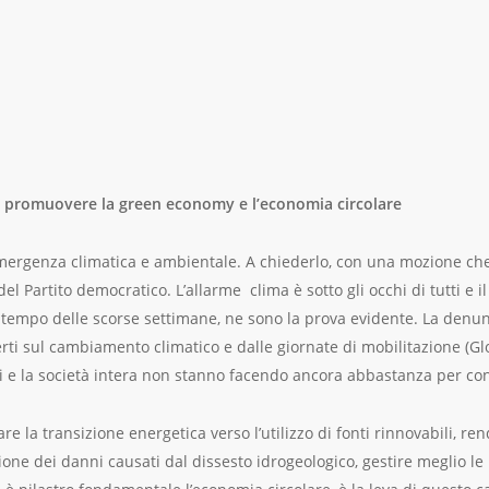
i, promuovere la green economy e l’economia circolare
 emergenza climatica e ambientale. A chiederlo, con una mozione ch
l Partito democratico. L’allarme clima è sotto gli occhi di tutti e il
empo delle scorse settimane, ne sono la prova evidente. La denunci
ti sul cambiamento climatico e dalle giornate di mobilitazione (Glob
 e la società intera non stanno facendo ancora abbastanza per con
re la transizione energetica verso l’utilizzo di fonti rinnovabili, ren
ione dei danni causati dal dissesto idrogeologico, gestire meglio le