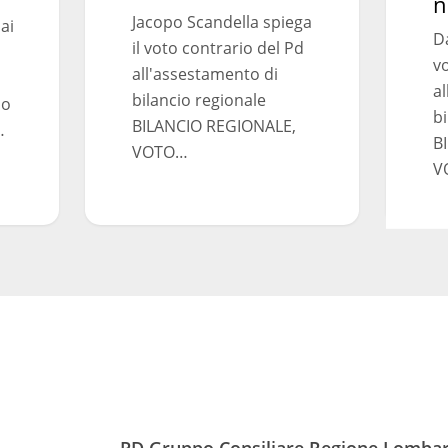
n
Jacopo Scandella spiega
ai
Da
il voto contrario del Pd
vo
all'assestamento di
al
bilancio regionale
no
bi
BILANCIO REGIONALE,
…
B
VOTO…
V