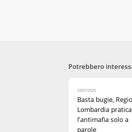
Potrebbero interess
Basta
COMUNICATI STAMPA
bugie,
24/07/2026
Regione
Basta bugie, Regi
Lombardia
Lombardia pratica
pratica
l’antimafia solo a
l’antimafia
solo
parole