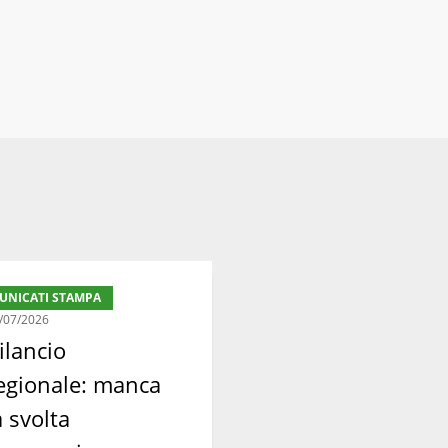
UNICATI STAMPA
:
/07/2026
ilancio
egionale: manca
ia
a svolta