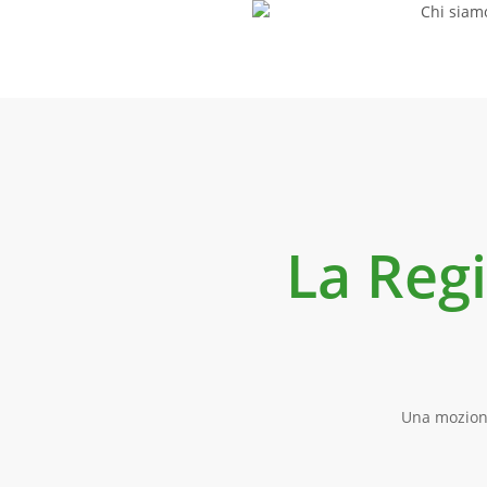
Chi siam
Skip
to
main
content
La Regi
Una mozione