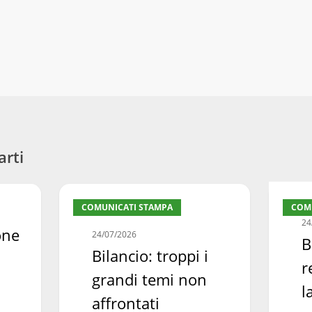
arti
Bilancio:
Bilancio
COMUNICATI STAMPA
COM
troppi
regionale
24
i
manca
one
24/07/2026
B
grandi
la
Bilancio: troppi i
r
temi
svolta
grandi temi non
non
necessar
l
affrontati
affrontati