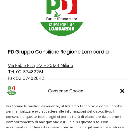
PD Gruppo Consiliare Regione Lombardia
Via Fabio Filzi, 22 – 20124 Milano
Tel.
02 67482261
Fax 02 67482842
Consenso Cookie
Tutela dei dati personali
|
Politica sui cookie
Per fornire le migliori esperienze, utilizziamo tecnologie come i cookie
per memorizzare e/o accedere alle informazioni del dispositivo. Il
consenso a queste tecnologie ci permetterà di elaborare dati come il
comportamento di navigazione o ID unici su questo sito. Non
pd@consiglio.regione.lombardia.it
acconsentire o ritirare il consenso può influire negativamente su alcune