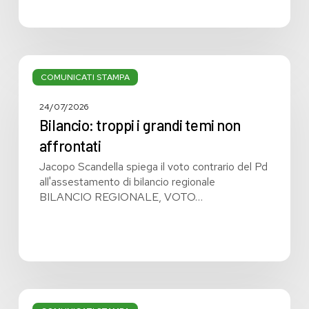
Bilancio:
troppi
COMUNICATI STAMPA
i
grandi
24/07/2026
temi
Bilancio: troppi i grandi temi non
non
affrontati
affrontati
Jacopo Scandella spiega il voto contrario del Pd
all'assestamento di bilancio regionale
BILANCIO REGIONALE, VOTO…
Bilancio