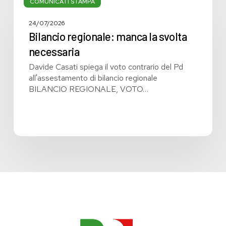
regionale:
COMUNICATI STAMPA
manca
la
24/07/2026
svolta
Bilancio regionale: manca la svolta
necessaria
necessaria
Davide Casati spiega il voto contrario del Pd
all'assestamento di bilancio regionale
BILANCIO REGIONALE, VOTO…