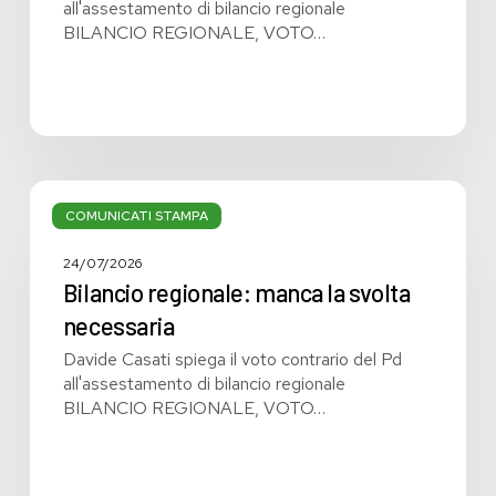
all'assestamento di bilancio regionale
BILANCIO REGIONALE, VOTO…
Bilancio
regionale:
COMUNICATI STAMPA
manca
la
24/07/2026
svolta
Bilancio regionale: manca la svolta
necessaria
necessaria
Davide Casati spiega il voto contrario del Pd
all'assestamento di bilancio regionale
BILANCIO REGIONALE, VOTO…