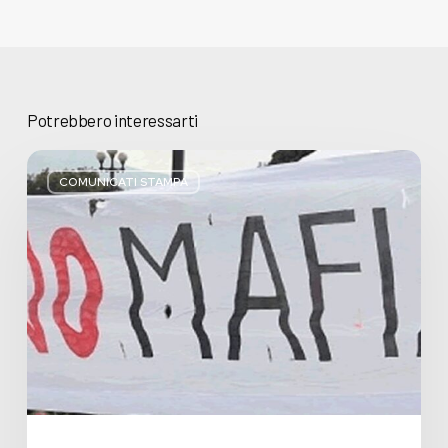
Potrebbero interessarti
Basta
bugie,
COMUNICATI STAMPA
Regione
Lombardia
pratica
l’antimafia
solo
a
parole