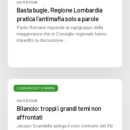
24/07/2026
Basta bugie, Regione Lombardia
pratica l’antimafia solo a parole
Paolo Romano risponde ai capigruppo della
maggioranza che in Consiglio regionale hanno
impedito la discussione…
Bilancio:
troppi
COMUNICATI STAMPA
i
grandi
24/07/2026
temi
Bilancio: troppi i grandi temi non
non
affrontati
affrontati
Jacopo Scandella spiega il voto contrario del Pd