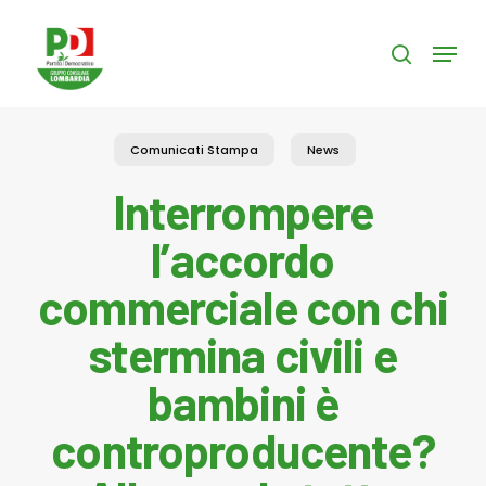
Skip
to
Menu
search
main
content
Comunicati Stampa
News
Interrompere
l’accordo
commerciale con chi
stermina civili e
bambini è
controproducente?