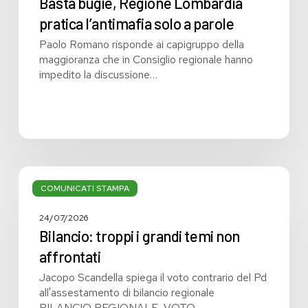
Basta bugie, Regione Lombardia
pratica l’antimafia solo a parole
Paolo Romano risponde ai capigruppo della
maggioranza che in Consiglio regionale hanno
impedito la discussione…
Bilancio:
troppi
COMUNICATI STAMPA
i
grandi
24/07/2026
temi
Bilancio: troppi i grandi temi non
non
affrontati
affrontati
Jacopo Scandella spiega il voto contrario del Pd
all'assestamento di bilancio regionale
BILANCIO REGIONALE, VOTO…