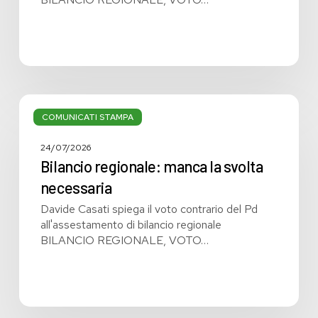
Bilancio
regionale:
COMUNICATI STAMPA
manca
la
24/07/2026
svolta
Bilancio regionale: manca la svolta
necessaria
necessaria
Davide Casati spiega il voto contrario del Pd
all'assestamento di bilancio regionale
BILANCIO REGIONALE, VOTO…