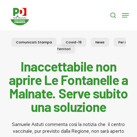
Skip
to
Menu
search
main
content
Comunicati Stampa
Covid-19
News
Per i
Territori
Inaccettabile non
aprire Le Fontanelle a
Malnate. Serve subito
una soluzione
Samuele Astuti commenta così la notizia che il centro
vaccinale, pur previsto dalla Regione, non sarà aperto