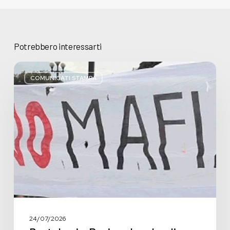
Potrebbero interessarti
Basta
bugie,
COMUNICATI STAMPA
Regione
Lombardia
pratica
l’antimafia
solo
a
parole
24/07/2026