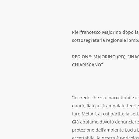
Pierfrancesco Majorino dopo la 
sottosegretaria regionale lombard
REGIONE: MAJORINO (PD), “IN
CHIARISCANO”
“Io credo che sia inaccettabile
dando fiato a strampalate teorie
fare Meloni, al cui partito la so
Già abbiamo dovuto denunciare ne
protezione dell’ambiente Lucia Lo
accettabile, la destra è pericolos