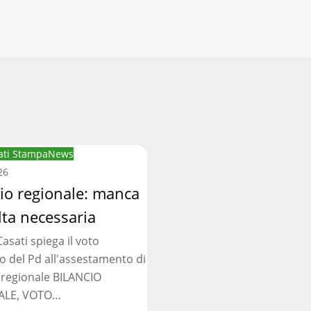
ti Stampa
News
:
26
cio regionale: manca
lta necessaria
asati spiega il voto
ia
o del Pd all'assestamento di
 regionale BILANCIO
ALE, VOTO…