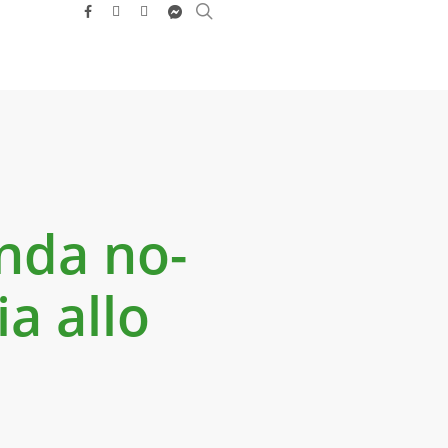
search
facebook
youtube
instagram
messenger
anda no-
ia allo