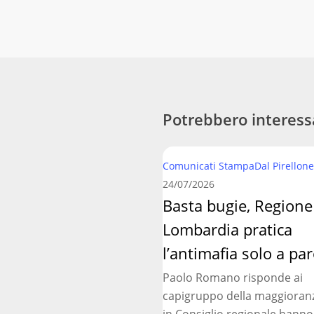
Potrebbero interess
Basta
Comunicati Stampa
Dal Pirellone
bugie,
24/07/2026
Regione
Basta bugie, Regione
Lombardia
Lombardia pratica
pratica
l’antimafia
l’antimafia solo a par
solo
Paolo Romano risponde ai
a
capigruppo della maggioran
parole
in Consiglio regionale hanno