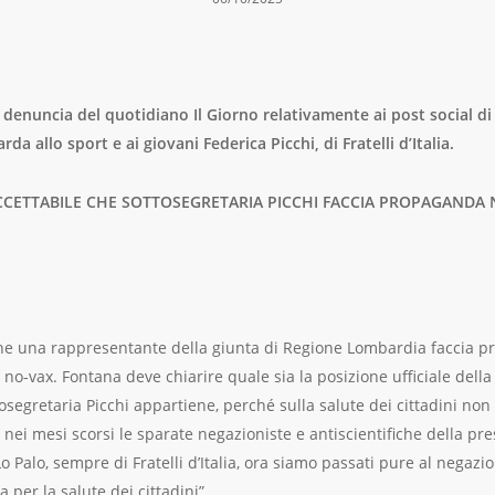
denuncia del quotidiano Il Giorno relativamente ai post social d
a allo sport e ai giovani Federica Picchi, di Fratelli d’Italia.
ACCETTABILE CHE SOTTOSEGRETARIA PICCHI FACCIA PROPAGANDA
 che una rappresentante della giunta di Regione Lombardia faccia pr
 no-vax. Fontana deve chiarire quale sia la posizione ufficiale della
ttosegretaria Picchi appartiene, perché sulla salute dei cittadini no
i mesi scorsi le sparate negazioniste e antiscientifiche della pre
 Palo, sempre di Fratelli d’Italia, ora siamo passati pure al negazi
a per la salute dei cittadini”.