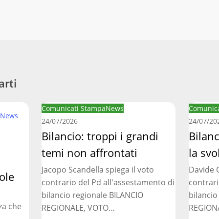
arti
Bilancio:
Bilancio
Comunicati Stampa
News
Comunica
News
troppi
regionale
24/07/2026
24/07/20
i
Bilancio: troppi i grandi
manca
Bilan
grandi
la
temi non affrontati
la svo
temi
svolta
Jacopo Scandella spiega il voto
Davide C
non
necessar
ole
contrario del Pd all'assestamento di
contrari
affrontati
bilancio regionale BILANCIO
bilancio
za che
REGIONALE, VOTO…
REGION