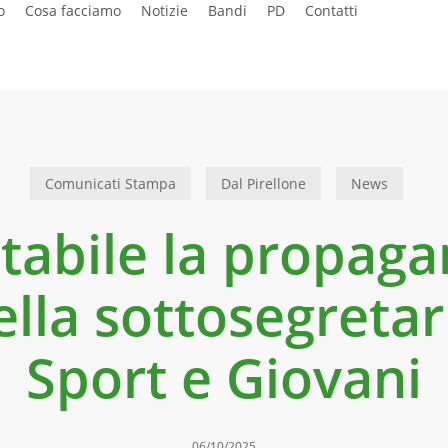
o
Cosa facciamo
Notizie
Bandi
PD
Contatti
Comunicati Stampa
Dal Pirellone
News
tabile la propag
lla sottosegretar
Sport e Giovani
06/10/2025