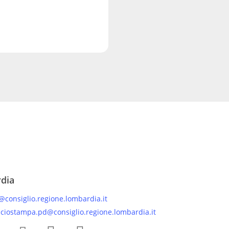
rdia
@consiglio.regione.lombardia.it
iciostampa.pd@consiglio.regione.lombardia.it
 Facebook Gruppo Consiliare PD Lombardia
Pagina Instagram Gruppo PD Lombardia
Pagina Youtube Gruppo PD Lombardia
Pagina Messenger Gruppo Consiliare PD Lombardia