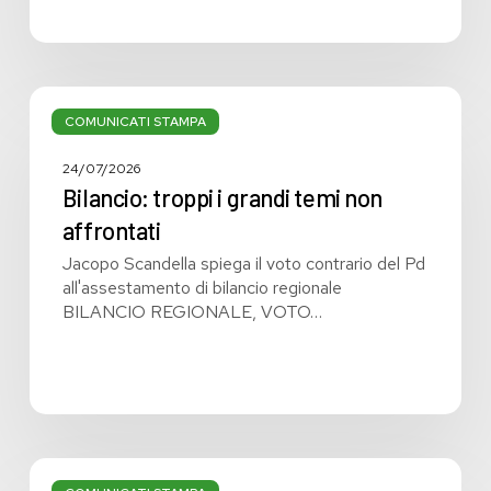
Bilancio:
troppi
COMUNICATI STAMPA
i
grandi
24/07/2026
temi
Bilancio: troppi i grandi temi non
non
affrontati
affrontati
Jacopo Scandella spiega il voto contrario del Pd
all'assestamento di bilancio regionale
BILANCIO REGIONALE, VOTO…
Bilancio