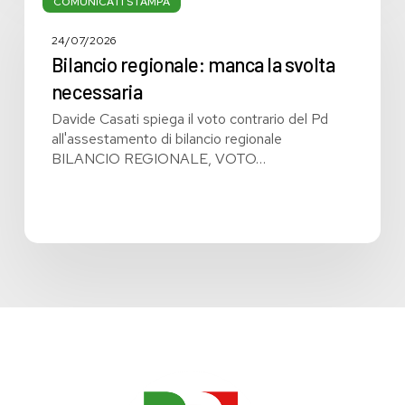
regionale:
COMUNICATI STAMPA
manca
la
24/07/2026
svolta
Bilancio regionale: manca la svolta
necessaria
necessaria
Davide Casati spiega il voto contrario del Pd
all'assestamento di bilancio regionale
BILANCIO REGIONALE, VOTO…