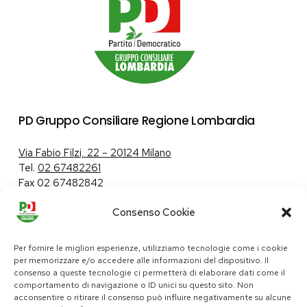
PD Gruppo Consiliare Regione Lombardia
Via Fabio Filzi, 22 – 20124 Milano
Tel.
02 67482261
Fax 02 67482842
Consenso Cookie
Tutela dei dati personali
|
Politica sui cookie
Per fornire le migliori esperienze, utilizziamo tecnologie come i cookie
per memorizzare e/o accedere alle informazioni del dispositivo. Il
consenso a queste tecnologie ci permetterà di elaborare dati come il
comportamento di navigazione o ID unici su questo sito. Non
pd@consiglio.regione.lombardia.it
acconsentire o ritirare il consenso può influire negativamente su alcune