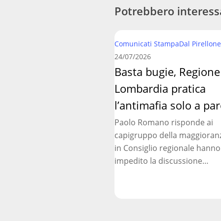
Potrebbero interess
Basta
Comunicati Stampa
Dal Pirellone
bugie,
24/07/2026
Regione
Basta bugie, Regione
Lombardia
Lombardia pratica
pratica
l’antimafia
l’antimafia solo a par
solo
Paolo Romano risponde ai
a
capigruppo della maggioran
parole
in Consiglio regionale hanno
impedito la discussione…