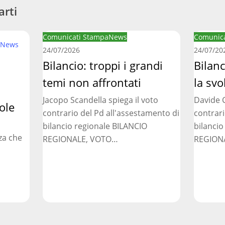
arti
Bilancio:
Bilancio
Comunicati Stampa
News
Comunica
News
troppi
regionale
24/07/2026
24/07/20
i
Bilancio: troppi i grandi
manca
Bilan
grandi
la
temi non affrontati
la svo
temi
svolta
Jacopo Scandella spiega il voto
Davide C
non
necessar
ole
contrario del Pd all'assestamento di
contrari
affrontati
bilancio regionale BILANCIO
bilancio
za che
REGIONALE, VOTO…
REGION