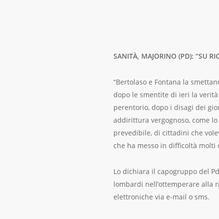
SANITÀ, MAJORINO (PD): “SU R
“Bertolaso e Fontana la smettano 
dopo le smentite di ieri la verit
perentorio, dopo i disagi dei gior
addirittura vergognoso, come lo è
prevedibile, di cittadini che vo
che ha messo in difficoltà molti c
Lo dichiara il capogruppo del 
lombardi nell’ottemperare alla ri
elettroniche via e-mail o sms.