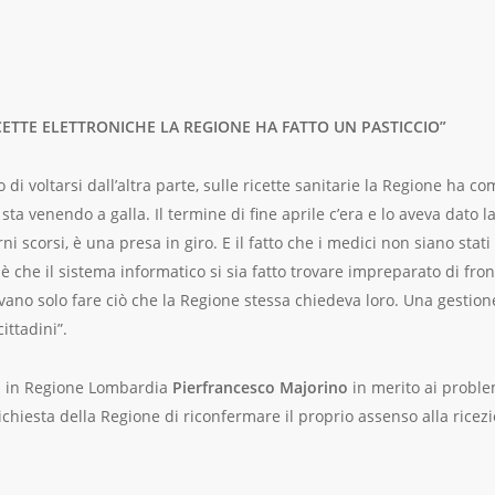
ICETTE ELETTRONICHE LA REGIONE HA FATTO UN PASTICCIO”
di voltarsi dall’altra parte, sulle ricette sanitarie la Regione ha co
à sta venendo a galla. Il termine di fine aprile c’era e lo aveva dato 
ni scorsi, è una presa in giro. E il fatto che i medici non siano stati
 che il sistema informatico si sia fatto trovare impreparato di fron
levano solo fare ciò che la Regione stessa chiedeva loro. Una gestio
ittadini”.
Pd in Regione Lombardia
Pierfrancesco Majorino
in merito ai problem
chiesta della Regione di riconfermare il proprio assenso alla ricezi