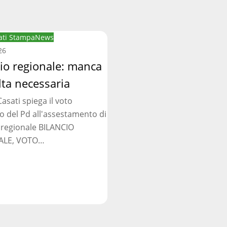
ti Stampa
News
:
26
cio regionale: manca
lta necessaria
asati spiega il voto
ia
o del Pd all'assestamento di
 regionale BILANCIO
ALE, VOTO…