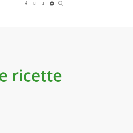
search
facebook
youtube
instagram
messenger
e ricette