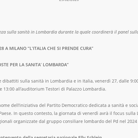
za sulla sanità in Lombardia durante la quale coordinerà il panel sulla
28 A MILANO “L’ITALIA CHE SI PRENDE CURA”
OSTE PER LA SANITA’ LOMBARDA”
e dibattiti sulla sanità in Lombardia e in Italia, venerdì 27, dalle 9:00
le 13:00 all’auditorium Testori di Palazzo Lombardia.
l nome dell’iniziativa del Partito Democratico dedicata a sanità e so
Paese. In questo contesto, la giornata di venerdì avrà il focus sull
ionali organizzate dal gruppo consiliare lombardo del Pd nel 2024 
’intervento della segretaria nazionale Elly Schlein.