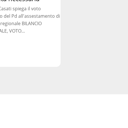
asati spiega il voto
ia
o del Pd all'assestamento di
 regionale BILANCIO
ALE, VOTO…