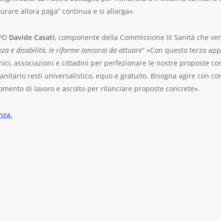
 curare allora paga” continua e si allarga».
 PD
Davide Casati
, componente della Commissione III Sanità che vene
za e disabilità, le riforme (ancora) da attuare
” «Con questo terzo ap
nici, associazioni e cittadini per perfezionare le nostre proposte co
sanitario resti universalistico, equo e gratuito. Bisogna agire con 
mento di lavoro e ascolto per rilanciare proposte concrete».
nza
.