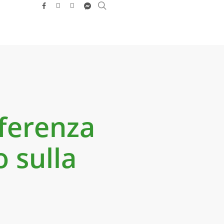
search
facebook
youtube
instagram
messenger
nferenza
 sulla