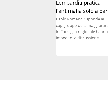
Lombardia pratica
pratica
l’antimafia
l’antimafia solo a par
solo
Paolo Romano risponde ai
a
capigruppo della maggioran
parole
in Consiglio regionale hanno
impedito la discussione…