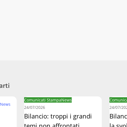
arti
Bilancio:
Bilancio
Comunicati Stampa
News
Comunica
News
troppi
regionale
24/07/2026
24/07/20
i
Bilancio: troppi i grandi
manca
Bilan
grandi
la
temi non affrontati
la svo