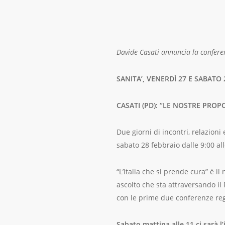
Davide Casati annuncia la conferen
SANITA’, VENERDÌ 27 E SABATO 
CASATI (PD): “LE NOSTRE PROP
Due giorni di incontri, relazioni 
sabato 28 febbraio dalle 9:00 al
“L’Italia che si prende cura” è i
ascolto che sta attraversando il 
con le prime due conferenze reg
Sabato mattina alle 11 ci sarà l