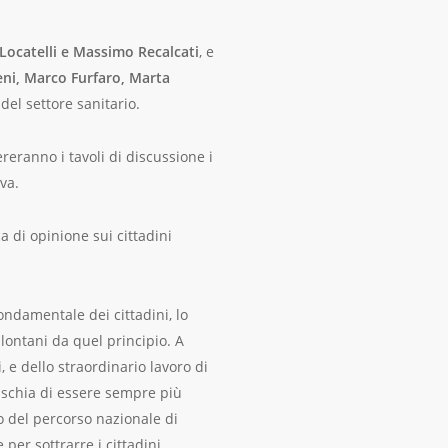
Locatelli e Massimo Recalcati
, e
eni, Marco Furfaro, Marta
del settore sanitario.
eranno i tavoli di discussione i
va.
a di opinione sui cittadini
fondamentale dei cittadini, lo
lontani da quel principio. A
, e dello straordinario lavoro di
 rischia di essere sempre più
o del percorso nazionale di
 per sottrarre i cittadini