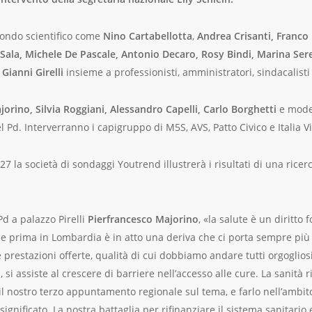
mondo scientifico come
Nino Cartabellotta
,
Andrea Crisanti, Franco 
Sala, Michele De Pascale, Antonio Decaro, Rosy Bindi, Marina Ser
Gianni Girelli
insieme a professionisti, amministratori, sindacalisti 
orino, Silvia Roggiani, Alessandro Capelli, Carlo Borghetti
e moder
l Pd. Interverranno i capigruppo di M5S, AVS, Patto Civico e Italia Vi
7 la società di sondaggi Youtrend illustrerà i risultati di una ricerc
d a palazzo Pirelli
Pierfrancesco Majorino
, «la salute è un diritto 
ia e prima in Lombardia è in atto una deriva che ci porta sempre più 
 prestazioni offerte, qualità di cui dobbiamo andare tutti orgogliosi
i, si assiste al crescere di barriere nell’accesso alle cure. La sanità
l nostro terzo appuntamento regionale sul tema, e farlo nell’ambit
significato. La nostra battaglia per rifinanziare il sistema sanitario e