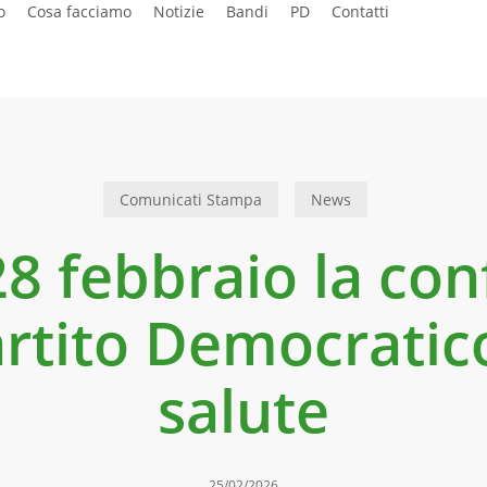
o
Cosa facciamo
Notizie
Bandi
PD
Contatti
Comunicati Stampa
News
 28 febbraio la co
artito Democratico
salute
25/02/2026