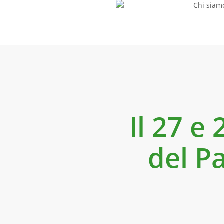
Chi siam
Skip
to
main
content
Il 27 e
del P