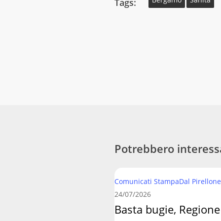
Tags:
Potrebbero interess
Basta
Comunicati Stampa
Dal Pirellone
bugie,
24/07/2026
Regione
Basta bugie, Regione
Lombardia