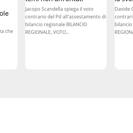
temi
svolta
Jacopo Scandella spiega il voto
Davide C
non
necessar
ole
contrario del Pd all'assestamento di
contrari
affrontati
bilancio regionale BILANCIO
bilancio
za che
REGIONALE, VOTO…
REGION